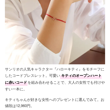
サンリオの人気キャラクター『ハローキティ』をモチーフに
したコードブレスレット。可愛い
キティのオープンハート
に赤いコード
を組み合わせることで、大人の女性でも付けや
すい一本に。
キティちゃんが好きな女性へのプレゼントに選んでみて。お
値段は12,960円。