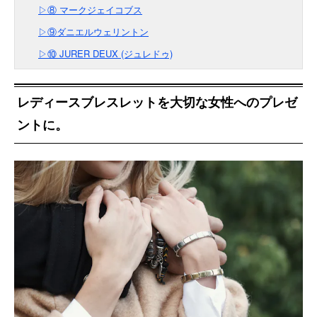
▷⑧ マークジェイコブス
▷⑨ダニエルウェリントン
▷⑩ JURER DEUX (ジュレドゥ)
レディースブレスレットを大切な女性へのプレゼ
ントに。