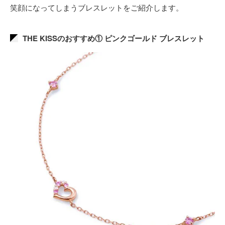
笑顔になってしまうブレスレットをご紹介します。
THE KISSのおすすめ① ピンクゴールド ブレスレット