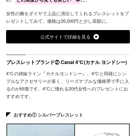
女性の腕をダイヤで上品に演出してくれるブレスレットをプ
レゼントしてみて。価格は26,000円と少し高額に。
公式サイトで詳細を見る
ブレスレットブランド② Canal 4℃(カナル ヨンドシー)
4℃の姉妹ライン『カナルヨンドシー』。4℃と同様にシン
プルなアクセサリーが多く、リーズナブルな価格帯で手に入
るのが特徴です。4℃に憧れる20代女性へのプレゼントにお
すすめです。
おすすめ① シルバーブレスレット