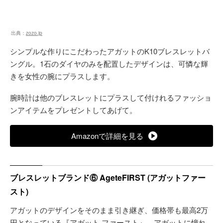
出典：
zozo.jp
シンプルな作りにこだわったアガットのK10ブレスレットバ
ングル。1石のダイヤのみを配置したデザインは、可憐な輝
きを女性の腕にプラスします。
腕時計は他のブレスレットにプラスして付けれるファッショ
ンアイテムをプレゼントしてあげて。
Amazonで詳細を見る
ブレスレットブランド⑥ AgeteFIRST (アガットファー
スト)
アガットのデザインをそのまま引き継ぎ、価格帯も最高2万
円となっている『アガット ファースト』。アガットに憧れ