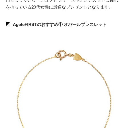
を持っている20代女性に最適なプレゼントとなります。
AgeteFIRSTのおすすめ① オパールブレスレット