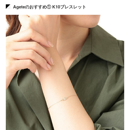
Ageteのおすすめ① K10ブレスレット