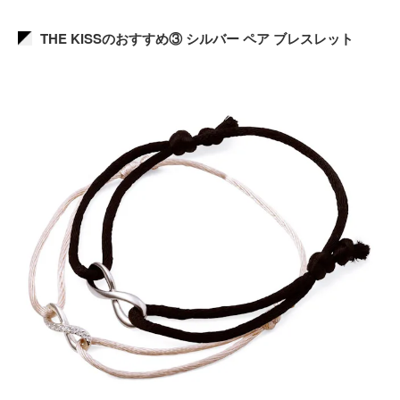
THE KISSのおすすめ③ シルバー ペア ブレスレット