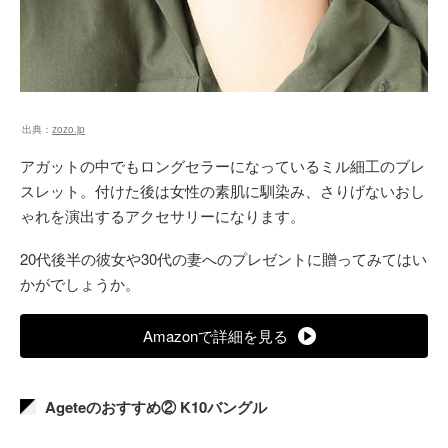
出典：
zozo.jp
アガットの中でもロングセラーになっているミル細工のブレ
スレット。付けた後は女性の素肌に馴染み、さりげないおし
ゃれを演出するアクセサリーになります。
20代後半の彼女や30代の妻へのプレゼントに贈ってみてはい
かがでしょうか。
Amazonで詳細を見る
Ageteのおすすめ② K10バングル