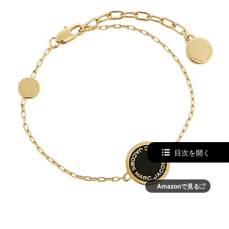
目次を開く
Amazonで見る
チェーンの間にサークル型のパーツを挟んだシンプルなブレ