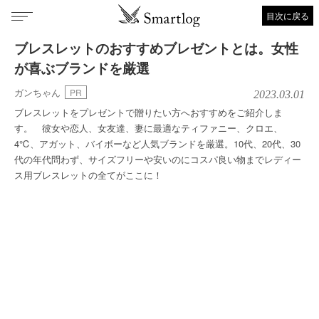
目次に戻る
ブレスレットのおすすめブレゼントとは。女性
が喜ぶブランドを厳選
ガンちゃん
PR
2023.03.01
ブレスレットをプレゼントで贈りたい方へおすすめをご紹介しま
す。 彼女や恋人、女友達、妻に最適なティファニー、クロエ、
4℃、アガット、バイボーなど人気ブランドを厳選。10代、20代、30
代の年代問わず、サイズフリーや安いのにコスパ良い物までレディー
ス用ブレスレットの全てがここに！