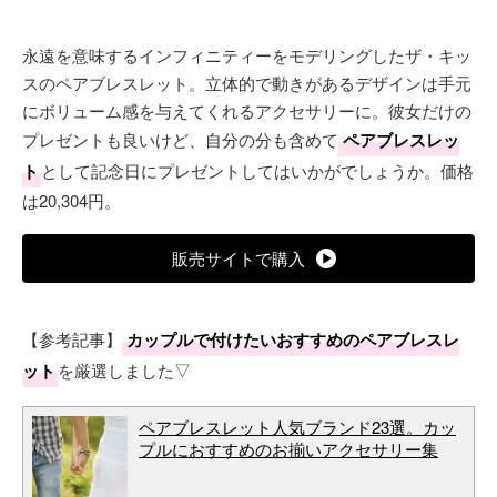
永遠を意味するインフィニティーをモデリングしたザ・キッ
スのペアブレスレット。立体的で動きがあるデザインは手元
にボリューム感を与えてくれるアクセサリーに。彼女だけの
プレゼントも良いけど、自分の分も含めて
ペアブレスレッ
ト
として記念日にプレゼントしてはいかがでしょうか。価格
は20,304円。
販売サイトで購入
【参考記事】
カップルで付けたいおすすめのペアブレスレ
ット
を厳選しました▽
ペアブレスレット人気ブランド23選。カッ
プルにおすすめのお揃いアクセサリー集