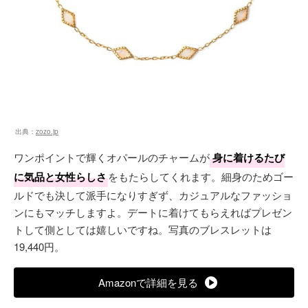
出典：
zozo.jp
ワンポイントで輝くオパールのチャームが
身に着けるたび
に気品と女性らしさ
をもたらしてくれます。細身のためゴー
ルドでも決して派手になりすぎず、カジュアルなファッショ
ンにもマッチしますよ。デートに着けてもらえればプレゼン
トして側としては嬉しいですね。写真のブレスレットは
19,440円。
Amazonで詳細を見る