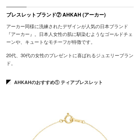
ブレスレットブランド⑦ AHKAH (アーカー)
アーカー同様に洗練されたデザインが人気の日本ブランド
『アーカー』。日本人女性の肌に馴染むようなゴールドチェ
ーンや、キュートなモチーフが特徴です。
20代、30代の女性のプレゼントに喜ばれるジュエリーブラン
ド。
AHKAHのおすすめ① ティアブレスレット