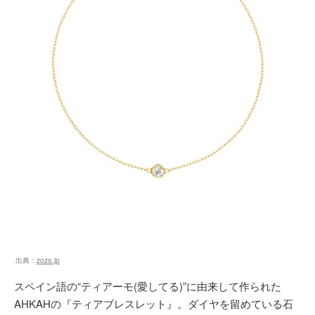
出典：
zozo.jp
スペイン語の“ティアーモ(愛してる)”に由来して作られた
AHKAHの『ティアブレスレット』。ダイヤを留めている石