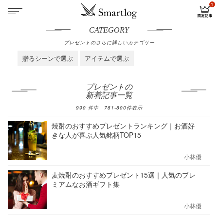
CATEGORY
プレゼントのさらに詳しいカテゴリー
贈るシーンで選ぶ
アイテムで選ぶ
プレゼントの
新着記事一覧
990
件中
781
-
800
件表示
焼酎のおすすめプレゼントランキング｜お酒好
きな人が喜ぶ人気銘柄TOP15
小林優
麦焼酎のおすすめプレゼント15選｜人気のプレ
ミアムなお酒ギフト集
小林優