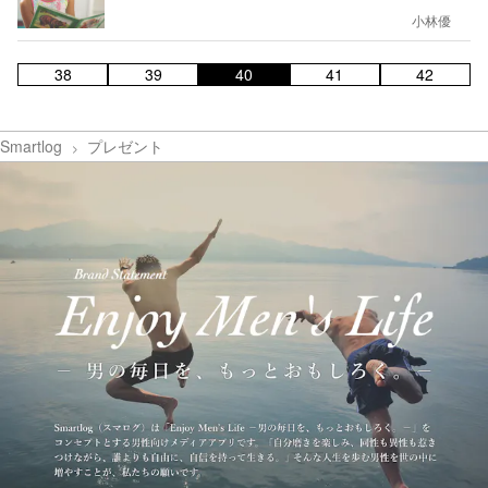
小林優
38
39
40
41
42
Smartlog
プレゼント