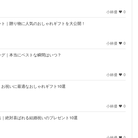
小林優
0
ント｜贈り物に人気のおしゃれギフトを大公開！
小林優
0
ング｜本当にベストな瞬間はいつ？
小林優
0
お祝いに最適なおしゃれギフト10選
小林優
0
｜絶対喜ばれる結婚祝いのプレゼント10選
小林優
0