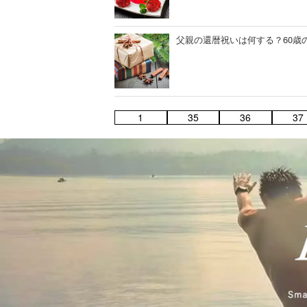
父親の還暦祝いは何する？60歳
1
35
36
37