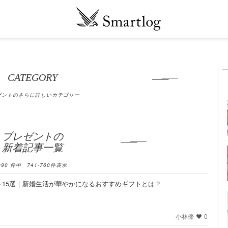
CATEGORY
ゼントのさらに詳しいカテゴリー
プレゼントの
新着記事一覧
990
件中
741
-
760
件表示
15選｜新婚生活が華やかになるおすすめギフトとは？
小林優
0