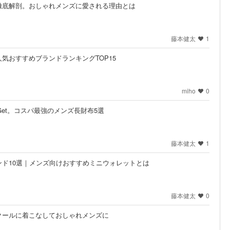
徹底解剖。おしゃれメンズに愛される理由とは
藤本健太
1
気おすすめブランドランキングTOP15
miho
0
Get。コスパ最強のメンズ長財布5選
藤本健太
1
ド10選｜メンズ向けおすすめミニウォレットとは
藤本健太
0
クールに着こなしておしゃれメンズに