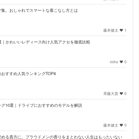
デ集。おしゃれでスマートな着こなし方とは
藤本健太
1
選｜かわいいレディース向け人気アクセを徹底比較
miho
0
おすすめ人気ランキングTOP8
斉藤大貴
0
グ10選｜ドライブにおすすめのモデルを解説
藤本健太
0
求める貴方に。プラウドメンの香りをまとわない人生はもったいない