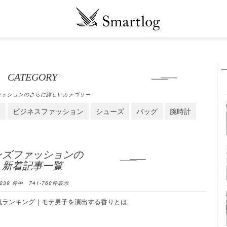
CATEGORY
ァッションのさらに詳しいカテゴリー
ス
ビジネスファッション
シューズ
バッグ
腕時計
ンズファッションの
新着記事一覧
239
件中
741
-
760
件表示
気ランキング｜モテ男子を演出する香りとは