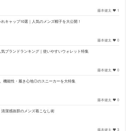
藤本健太
1
れキャップ10選｜人気のメンズ帽子を大公開！
藤本健太
0
人気ブランドランキング｜使いやすいウォレット特集
藤本健太
0
選。機能性・履き心地◎のスニーカーを大特集
藤本健太
0
。清潔感抜群のメンズ着こなし術
藤本健太
3