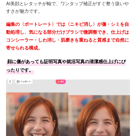
AI美顔とレタッチが軸で、ワンタップ補正がすぐ整う扱いや
すさが魅力です。
編集の〈ポートレート〉では〈ニキビ消し〉が傷・シミを自
動処理し、気になる部分だけブラシで微調整でき、仕上げは
コンシーラー・しわ消し・肌磨きを重ねると質感まで自然に
寄せられる構成。
顔に傷があっても証明写真や就活写真の清潔感仕上げにぴ
ったりです。