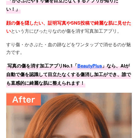
「かさぶたやすり傷を目立たなくするアプリが知りた
い！」
顔の傷を隠したい、証明写真やSNS投稿で綺麗な肌に見せた
い
という方にぴったりなのが傷を消す写真加工アプリ。
すり傷・かさぶた・血の跡などをワンタップで消せるのが魅
力です。
写真の傷を消す加工アプリNo.1「
BeautyPlus
」なら、AIが
自動で傷を認識して目立たなくする傷消し加工ができ、誰で
も直感的に綺麗な肌に整えられます！