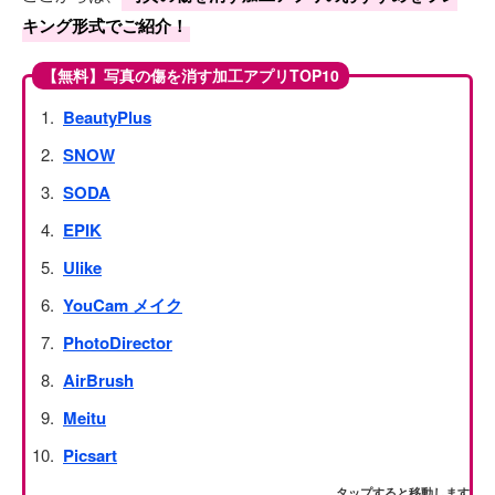
キング形式でご紹介！
【無料】写真の傷を消す加工アプリTOP10
BeautyPlus
SNOW
SODA
EPIK
Ulike
YouCam メイク
PhotoDirector
AirBrush
Meitu
Picsart
タップすると移動します