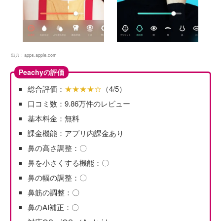
出典：
apps.apple.com
Peachyの評価
総合評価：
★★★★☆
（4/5）
口コミ数：9.86万件のレビュー
基本料金：無料
課金機能：アプリ内課金あり
鼻の高さ調整：〇
鼻を小さくする機能：〇
鼻の幅の調整：〇
鼻筋の調整：〇
鼻のAI補正：〇