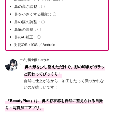
鼻の高さ調整：〇
鼻を小さくする機能：〇
鼻の幅の調整：〇
鼻筋の調整：〇
鼻のAI補正：〇
対応OS：iOS ／Android
アプリ調査隊：ユウキ
鼻の形を少し整えただけで、顔の印象がガラッ
と変わってびっくり！
自然に仕上がるから、加工したって気づかれな
いのが嬉しいです！
『BeautyPlus』は、鼻の存在感を自然に整えられる自撮
り・写真加工アプリ。