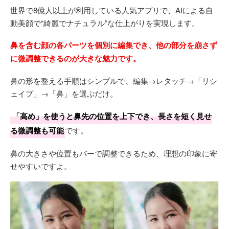
世界で8億人以上が利用している人気アプリで、AIによる自
動美顔で“綺麗でナチュラル”な仕上がりを実現します。
鼻を含む顔の各パーツを個別に編集でき、他の部分を崩さず
に微調整できるのが大きな魅力です。
鼻の形を整える手順はシンプルで、編集→レタッチ→「リシ
ェイプ」→「鼻」を選ぶだけ。
「高め」を使うと鼻先の位置を上下でき、長さを短く見せ
る微調整も可能
です。
鼻の大きさや位置もバーで調整できるため、理想の印象に寄
せやすいですよ。