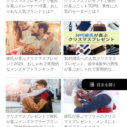
クリスマスプレゼントで彼氏
クリスマスプレゼントで彼氏
が喜ぶトレーナー15選。おし
が喜ぶニットTOP9。男性に人
ゃれな人気ブランドとは？
気のセーターとは？
彼氏が喜ぶクリスマスプレゼ
30代彼氏への人気クリスマス
ント2025。おしゃれで実用的
プレゼント。前半&後半の男性
なメンズギフトランキング
が喜ぶおしゃれで実用的なギ
フト集
目次を開く
クリスマスプレゼントで彼氏
彼氏が喜ぶマフラーのクリス
が喜ぶメンズマフラーブラン
マスプレゼント。メンズに人
ド。20代30代の社会人に人気
気のブランドとは？