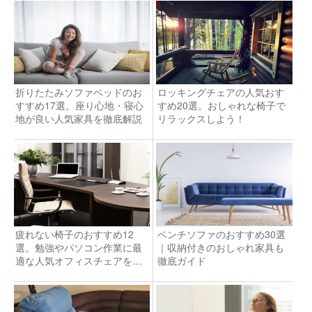
折りたたみソファベッドのお
ロッキングチェアの人気おす
すすめ17選。座り心地・寝心
すめ20選。おしゃれな椅子で
地が良い人気家具を徹底解説
リラックスしよう！
疲れない椅子のおすすめ12
ベンチソファのおすすめ30選
選。勉強やパソコン作業に最
｜収納付きのおしゃれ家具も
適な人気オフィスチェアを大
徹底ガイド
公開【2025】