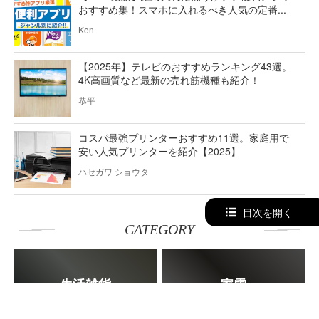
おすすめ集！スマホに入れるべき人気の定番...
Ken
【2025年】テレビのおすすめランキング43選。
4K高画質など最新の売れ筋機種も紹介！
恭平
コスパ最強プリンターおすすめ11選。家庭用で
安い人気プリンターを紹介【2025】
ハセガワ ショウタ
目次を開く
CATEGORY
生活雑貨
家電