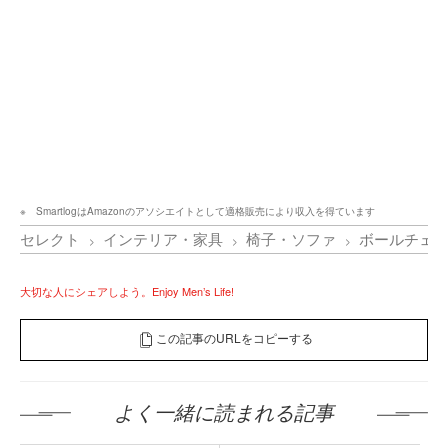
SmartlogはAmazonのアソシエイトとして適格販売により収入を得ています
セレクト
インテリア・家具
椅子・ソファ
ボールチェア
大切な人にシェアしよう。Enjoy Men’s Life!
この記事のURLをコピーする
よく一緒に読まれる記事