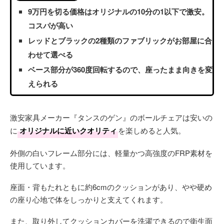
9万円を切る価格はオリジナルの10分の1以下で激安。
コスパが高い
レッドとブラックの2種類のファブリックがお部屋に合
わせて選べる
ベース部分が360度回転するので、座ったまま向きを変
えられる
激安家具メーカー『タンスのゲン』のボールチェアは安いの
に
オリジナルに近いクオリティ
を楽しめると人気。
外側の白いフレーム部分には、軽量かつ高強度のFRP素材を
使用しています。
座面・背もたれともに約6cmのクッションがあり、やや硬め
の座り心地で体をしっかりと支えてくれます。
また、取り外してクッションカバーを洗濯できるので衛生面