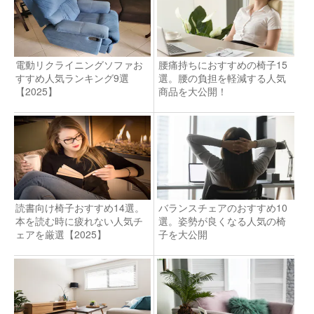
電動リクライニングソファお
腰痛持ちにおすすめの椅子15
すすめ人気ランキング9選
選。腰の負担を軽減する人気
【2025】
商品を大公開！
読書向け椅子おすすめ14選。
バランスチェアのおすすめ10
本を読む時に疲れない人気チ
選。姿勢が良くなる人気の椅
ェアを厳選【2025】
子を大公開