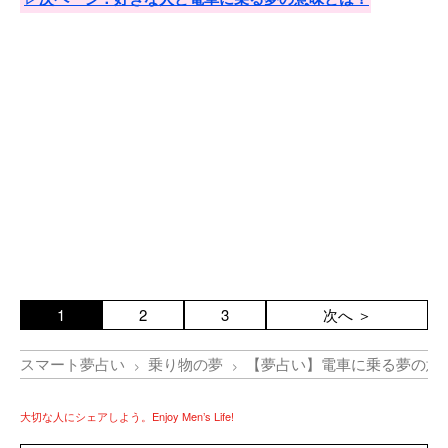
1
2
3
次へ ＞
スマート夢占い
乗り物の夢
【夢占い】電車に乗る夢の意
大切な人にシェアしよう。Enjoy Men’s Life!