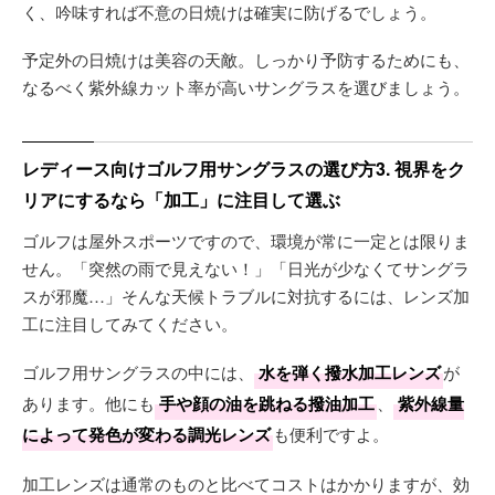
く、吟味すれば不意の日焼けは確実に防げるでしょう。
予定外の日焼けは美容の天敵。しっかり予防するためにも、
なるべく紫外線カット率が高いサングラスを選びましょう。
レディース向けゴルフ用サングラスの選び方3. 視界をク
リアにするなら「加工」に注目して選ぶ
ゴルフは屋外スポーツですので、環境が常に一定とは限りま
せん。「突然の雨で見えない！」「日光が少なくてサングラ
スが邪魔…」そんな天候トラブルに対抗するには、レンズ加
工に注目してみてください。
ゴルフ用サングラスの中には、
水を弾く撥水加工レンズ
が
あります。他にも
手や顔の油を跳ねる撥油加工
、
紫外線量
によって発色が変わる調光レンズ
も便利ですよ。
加工レンズは通常のものと比べてコストはかかりますが、効