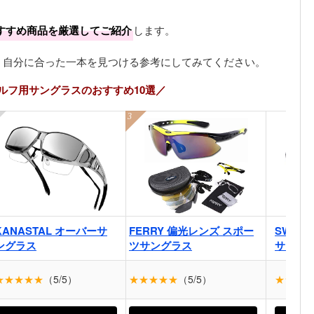
すすめ商品を厳選してご紹介
します。
、自分に合った一本を見つける参考にしてみてください。
ルフ用サングラスのおすすめ10選／
KANASTAL オーバーサ
FERRY 偏光レンズ スポー
SWAN
ングラス
ツサングラス
サング
★★★★★
（5/5）
★★★★★
（5/5）
★★★★