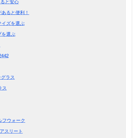
あると安心
があると便利！
サイズを選ぶ
プを選ぶ
選
442
サングラス
ラス
ゴルフウォーク
 アスリート