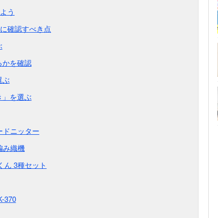
よう
に確認すべき点
ぶ
るかを確認
選ぶ
き」を選ぶ
イコードニッター
編み織機
くん 3種セット
370