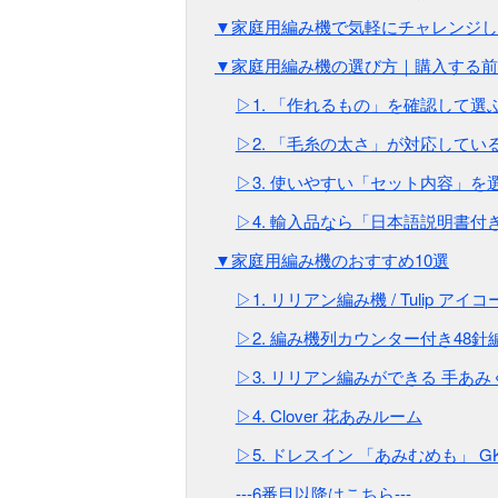
▼家庭用編み機で気軽にチャレンジし
▼家庭用編み機の選び方｜購入する前
▷1. 「作れるもの」を確認して選
▷2. 「毛糸の太さ」が対応してい
▷3. 使いやすい「セット内容」を
▷4. 輸入品なら「日本語説明書付
▼家庭用編み機のおすすめ10選
▷1. リリアン編み機 / Tulip ア
▷2. 編み機列カウンター付き48針
▷3. リリアン編みができる 手あみ
▷4. Clover 花あみルーム
▷5. ドレスイン 「あみむめも」 GK-
---6番目以降はこちら---