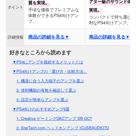
アター級のサウンド体験
質を実現。
ポイント
手頃な価格でプレミアムな
実現。
体験ができるPS4向けアン
コンパクトで持ち運びも
プ。
利なPS4向けアンプ。
商品の詳細を見る▼
商品の詳細を見る▼
詳細情報
▼PS4にアンプを接続するメリットとは
▼PS4向けアンプの「選び方・比較方法」
1. 機器に合う入力端子のアンプを選ぶ
2. 便利機能の有無を確認して選ぶ
3. 設定が簡単なアンプを選ぶ
▼PS4向けのおすすめアンプ9選
1. Creative ゲーミングDACアンプ SB-GC7
2. StarTech.com ヘッドホンアンプ ICUSBAUDIO7D