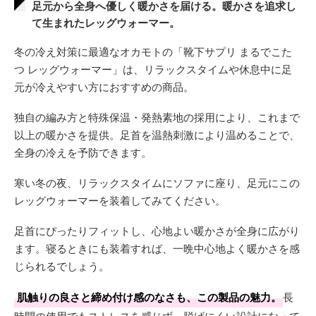
足元から全身へ優しく暖かさを届ける。暖かさを追求し
て生まれたレッグウォーマー。
冬の冷え対策に最適なオカモトの「靴下サプリ まるでこた
つ レッグウォーマー」は、リラックスタイムや休息中に足
元が冷えやすい方におすすめの商品。
独自の編み方と特殊保温・発熱素地の採用により、これまで
以上の暖かさを提供。足首を温熱刺激により温めることで、
全身の冷えを予防できます。
寒い冬の夜、リラックスタイムにソファに座り、足元にこの
レッグウォーマーを装着してみてください。
足首にぴったりフィットし、心地よい暖かさが全身に広がり
ます。寝るときにも装着すれば、一晩中心地よく暖かさを感
じられるでしょう。
肌触りの良さと締め付け感のなさも、この製品の魅力。
長
時間の使用でもストレスを感じず、脱げにくい設計になって