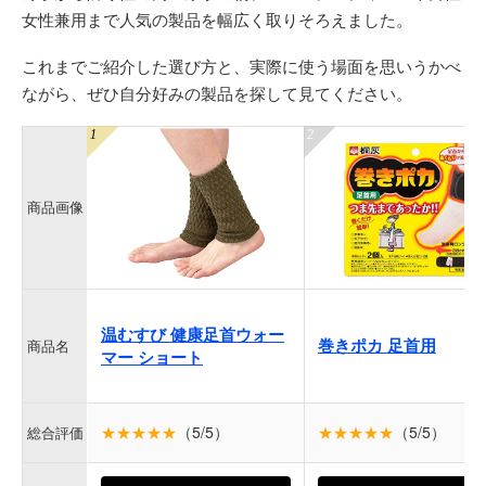
女性兼用まで人気の製品を幅広く取りそろえました。
これまでご紹介した選び方と、実際に使う場面を思いうかべ
ながら、ぜひ自分好みの製品を探して見てください。
商品画像
温むすび 健康足首ウォー
巻きポカ 足首用
商品名
マー ショート
★★★★★
（5/5）
★★★★★
（5/5）
総合評価