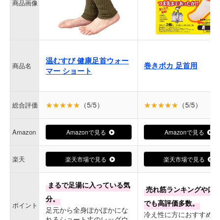
商品画像
温むすび 健康足首ウォー
巻きポカ 足首用
商品名
マー ショート
★★★★★
（5/5）
★★★★★
（5/5）
総合評価
Amazon
Amazonで見る
Amazonで見る
楽天
楽天市場で見る
楽天市場で見る
まるで足湯に入っている気
売れ筋ランキングや口
分。
でも高評価多数。
ポイント
足元から全身ぽかぽかにな
冷え性に方におすすめの
れるショート丈のレッグウ