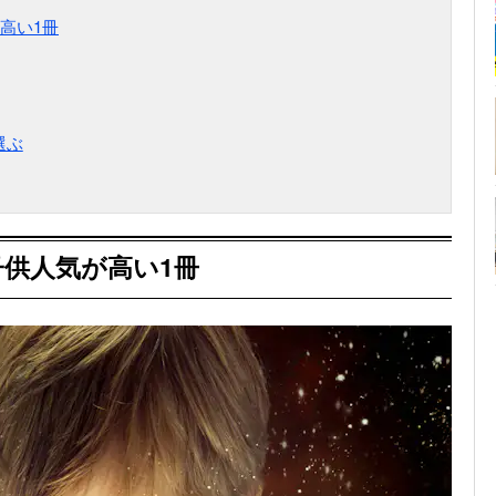
高い1冊
選ぶ
供人気が高い1冊