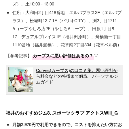
ズ）、土10:00 - 13:00
住所：大和田2丁目418番地 エルパプラス2F（エルパプ
ラス）、松城町12-7 1F（パリオCiTY）、渕2丁目1711
Aコープやしろ店2F（やしろAコープ）、田原1丁目8-
17 デュアルプレイス1F（福井田原町）、舟橋新一丁目
1110番地（福井船橋）、花堂南2丁目304（花堂ベル前）
【参考記事】
カーブスに悪い評価はあるの？
▽
Curves(カーブス)の口コミ集。悪い評判か
ら料金などの特徴まで解説｜パーソナルジ
ムガイド
福井のおすすめジム8. スポーツクラブ アクトスWill_G
月額2,970円で利用できるので、コストを抑えたい方にお