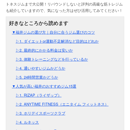
トネスジムまで大公開！リバウンドしないと評判の高級な筋トレジム
も紹介していますので、気になった方はぜひ活用してみてください！
▼福井ジムの選び方｜自分に合うジム選びのコツ
▷1. ダイエットor運動不足解消など目的はどれか
▷2. 最終的にかかる料金は安いか
▷3. 体験トレーニングなどを行っているか
▷4. 通いやすいジムかどうか
▷5. 24時間営業かどうか
▼人気が高い福井のおすすめジム15選
▷1. RIZAP（ライザップ）
▷2. ANYTIME FITNESS（エニタイム フィットネス）
▷3. ホリデイスポーツクラブ
▷4. ルネッス