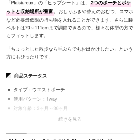
「Plaisiureux」の『ヒップシート』は、
2つのポーチとポケ
ットと収納場所が豊富
。おしりふきや替えのおむつ、スマホ
など必要最低限の持ち物を入れることができます。さらに腰
ベルトは70～111cmまで調節できるので、様々な体型の方で
もフィットします。
「ちょっとした散歩なら手ぶらでもお出かけしたい」という
方にもぴったりです。
商品ステータス
タイプ：ウエストポーチ
使用パターン：1way
対象年齢：3ヶ月～36ヶ月
素材：ポリエステル、メッシュ、EPPフォーム
続きを見る
重量：370ｇ
折りたたみ：×