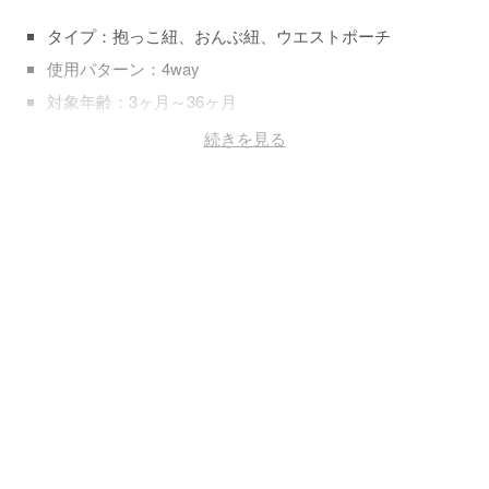
タイプ：抱っこ紐、おんぶ紐、ウエストポーチ
使用パターン：4way
対象年齢：3ヶ月～36ヶ月
素材：ナイロン、メッシュ
続きを見る
重量：500ｇ
折りたたみ：×
洗濯可能：丸洗い可
カラー：レッド、グレー、ブラック
メーカー：ケラッタ