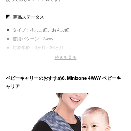
商品ステータス
タイプ：抱っこ紐、おんぶ紐
使用パターン：3way
対象年齢：0ヶ月～36ヶ月
素材：ポリエステル、綿
続きを見る
重量：1,000ｇ
折りたたみ：ー
ベビーキャリーのおすすめ6. Minizone 4WAY ベビーキ
洗濯可能：丸洗い可
ャリア
カラー：アンスラサイト、シルバー、スレートブルー、
ぱーりーピンク、ブラック
メーカー：ベビービョルン