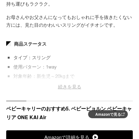
持ち運びもラクラク。
お母さんやお父さんになってもおしゃれに手を抜きたくない
方には、見た目のかわいいスリングがイチオシです。
商品ステータス
タイプ：スリング
使用パターン：1way
対象年齢：新生児～20kgまで
素材：ポリコットンスパン
続きを見る
重量：200ｇ
折りたたみ：◯
ベビーキャリーのおすすめ5. ベビービョルン ベビーキャ
洗濯可能：丸洗い可
Amazonで見る
リア ONE KAI Air
カラー：20色
メーカー：Konny
Amazonで詳細を見る