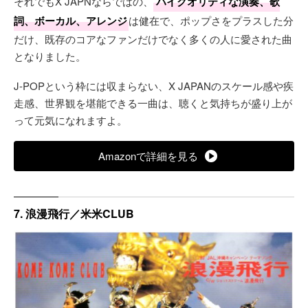
それでもX JAPNならではの、
ハイクオリティな演奏、歌
詞、ボーカル、アレンジ
は健在で、ポップさをプラスした分
だけ、既存のコアなファンだけでなく多くの人に愛された曲
となりました。
J-POPという枠には収まらない、X JAPANのスケール感や疾
走感、世界観を堪能できる一曲は、聴くと気持ちが盛り上が
って元気になれますよ。
Amazonで詳細を見る
7. 浪漫飛行／米米CLUB