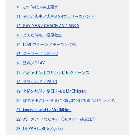
10. 少年時代／井上陽水
11. それが大事／大事MANブラザーズバンド
12. SAY YES／CHAGE AND ASKA
13. どんな時も／槇原敬之
14. LOVEマシーン／モーニング娘。
15. チェリー／スピッツ
16. 誘惑／GLAY
17. おどるポンポコリン／B.B.クィーンズ
18. 負けないで／ZARD
19. 奇跡の地球／桑田佳祐＆Mr.Children
20. 愛のままにわがままに 僕は君だけを傷つけない／B'z
21. innocent world／Mr.Children
22. 恋しさと せつなさと 心強さと／篠原涼子
23. DEPARTURES／globe