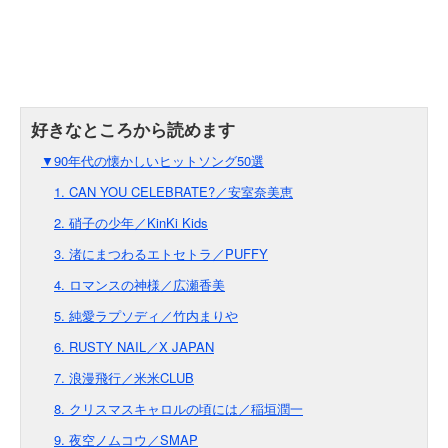
▼90年代の懐かしいヒットソング50選
1. CAN YOU CELEBRATE?／安室奈美恵
2. 硝子の少年／KinKi Kids
3. 渚にまつわるエトセトラ／PUFFY
4. ロマンスの神様／広瀬香美
5. 純愛ラプソディ／竹内まりや
6. RUSTY NAIL／X JAPAN
7. 浪漫飛行／米米CLUB
8. クリスマスキャロルの頃には／稲垣潤一
9. 夜空ノムコウ／SMAP