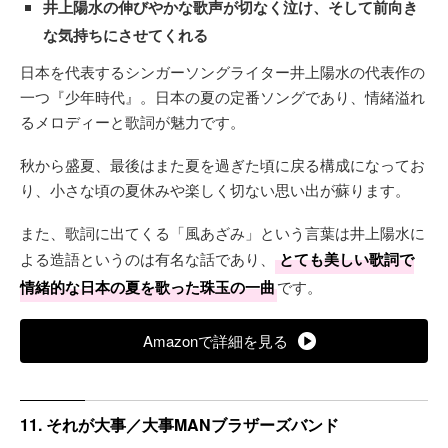
井上陽水の伸びやかな歌声が切なく泣け、そして前向き
な気持ちにさせてくれる
日本を代表するシンガーソングライター井上陽水の代表作の
一つ『少年時代』。日本の夏の定番ソングであり、情緒溢れ
るメロディーと歌詞が魅力です。
秋から盛夏、最後はまた夏を過ぎた頃に戻る構成になってお
り、小さな頃の夏休みや楽しく切ない思い出が蘇ります。
また、歌詞に出てくる「風あざみ」という言葉は井上陽水に
よる造語というのは有名な話であり、
とても美しい歌詞で
情緒的な日本の夏を歌った珠玉の一曲
です。
Amazonで詳細を見る
11. それが大事／大事MANブラザーズバンド