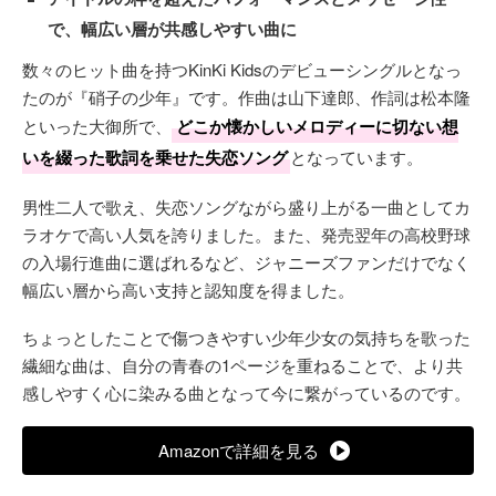
で、幅広い層が共感しやすい曲に
数々のヒット曲を持つKinKi Kidsのデビューシングルとなっ
たのが『硝子の少年』です。作曲は山下達郎、作詞は松本隆
といった大御所で、
どこか懐かしいメロディーに切ない想
いを綴った歌詞を乗せた失恋ソング
となっています。
男性二人で歌え、失恋ソングながら盛り上がる一曲としてカ
ラオケで高い人気を誇りました。また、発売翌年の高校野球
の入場行進曲に選ばれるなど、ジャニーズファンだけでなく
幅広い層から高い支持と認知度を得ました。
ちょっとしたことで傷つきやすい少年少女の気持ちを歌った
繊細な曲は、自分の青春の1ページを重ねることで、より共
感しやすく心に染みる曲となって今に繋がっているのです。
Amazonで詳細を見る