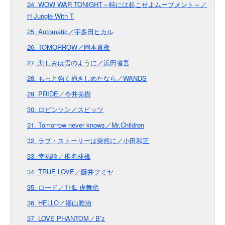
24. WOW WAR TONIGHT～時には起こせよムーブメント～／
H Jungle With T
25. Automatic／宇多田ヒカル
26. TOMORROW／岡本真夜
27. 悲しみは雪のように／浜田省吾
28. もっと強く抱きしめたなら／WANDS
29. PRIDE／今井美樹
30. ロビンソン／スピッツ
31. Tomorrow never knows／Mr.Children
32. ラブ・ストーリーは突然に／小田和正
33. 幸福論／椎名林檎
34. TRUE LOVE／藤井フミヤ
35. ロード／THE 虎舞竜
36. HELLO／福山雅治
37. LOVE PHANTOM／B’z