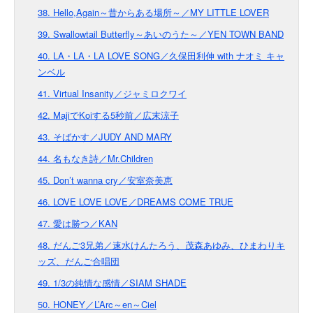
38. Hello,Again～昔からある場所～／MY LITTLE LOVER
39. Swallowtail Butterfly～あいのうた～／YEN TOWN BAND
40. LA・LA・LA LOVE SONG／久保田利伸 with ナオミ キャ
ンベル
41. Virtual Insanity／ジャミロクワイ
42. MajiでKoiする5秒前／広末涼子
43. そばかす／JUDY AND MARY
44. 名もなき詩／Mr.Children
45. Don’t wanna cry／安室奈美恵
46. LOVE LOVE LOVE／DREAMS COME TRUE
47. 愛は勝つ／KAN
48. だんご3兄弟／速水けんたろう、茂森あゆみ、ひまわりキ
ッズ、だんご合唱団
49. 1/3の純情な感情／SIAM SHADE
50. HONEY／L’Arc～en～Ciel