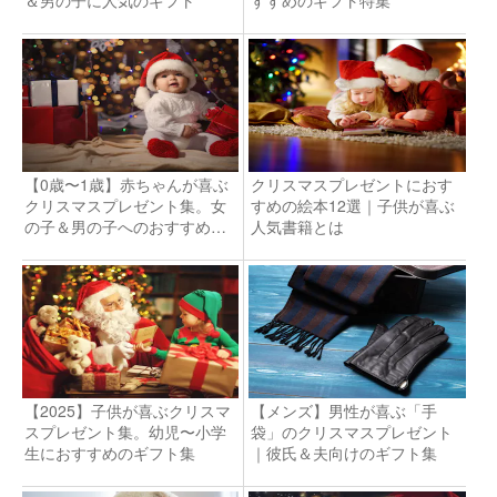
＆男の子に人気のギフト
すすめのギフト特集
【0歳〜1歳】赤ちゃんが喜ぶ
クリスマスプレゼントにおす
クリスマスプレゼント集。女
すめの絵本12選｜子供が喜ぶ
の子＆男の子へのおすすめギ
人気書籍とは
フトとは？
【2025】子供が喜ぶクリスマ
【メンズ】男性が喜ぶ「手
スプレゼント集。幼児〜小学
袋」のクリスマスプレゼント
生におすすめのギフト集
｜彼氏＆夫向けのギフト集