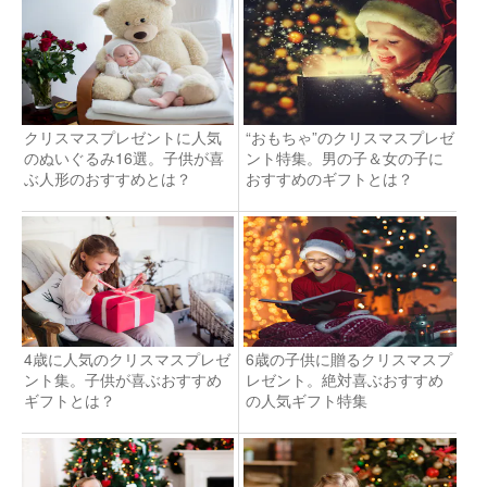
クリスマスプレゼントに人気
“おもちゃ”のクリスマスプレゼ
のぬいぐるみ16選。子供が喜
ント特集。男の子＆女の子に
ぶ人形のおすすめとは？
おすすめのギフトとは？
4歳に人気のクリスマスプレゼ
6歳の子供に贈るクリスマスプ
ント集。子供が喜ぶおすすめ
レゼント。絶対喜ぶおすすめ
ギフトとは？
の人気ギフト特集