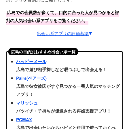
広島での会員数が多くて、目的に合った人が見つかると評
判の人気出会い系アプリをご覧ください。
出会い系アプリの評価基準
星5段階の評価基準
広島の目的別おすすめ出会い系一覧
会員が多い度：これまでの利用会員数が多いか
ハッピーメール
広島で遊び相手探しなど暇つぶしで出会える！
使いやすい度：初利用でもすぐに使いこなせるか
Pairs(ペアーズ)
まじで出会える度：ちゃんと出会えるかどうか
広島で彼女彼氏がすぐ見つかる一番人気のマッチング
遊びたい度 or 真面目度：遊びor真面目の傾向と意識は
アプリ！
どうか
マリッシュ
バツイチ・子持ちが優遇される再婚支援アプリ！
PCMAX
広島で出会いたいならハピメと併用で使っておくべ