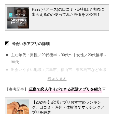
Pairs(ペアーズ)の口コミ・評判は？実際に
出会えるのか使ってみた評価を大公開！
出会い系アプリの詳細
主な年代：男性／20代後半～30代〜｜女性／20代後半～
30代
出会いやすい地域：広島市、福山市、東広島市など全域
会員登録数：1500万人
続きを見る
登録料金：男性／3,480円～｜女性／無料
【参考記事】
広島で恋人作りができる恋活アプリを紹介
▽
【2024年】恋活アプリおすすめランキン
グ。口コミ・評判・体験談でマッチングア
プリを厳選