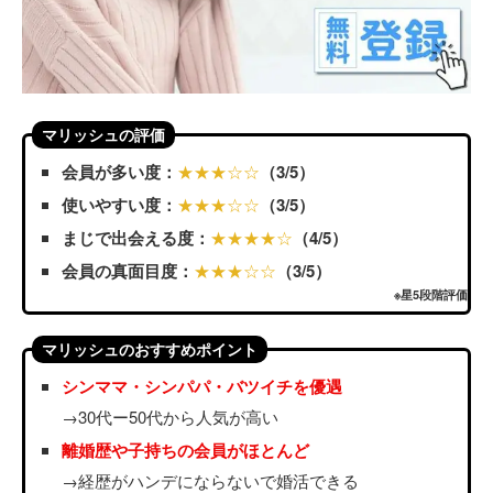
マリッシュの評価
会員が多い度：
★★★☆☆
（3/5）
使いやすい度：
★★★☆☆
（3/5）
まじで出会える度：
★★★★☆
（4/5）
会員の真面目度：
★★★☆☆
（3/5）
※星5段階評価
マリッシュのおすすめポイント
シンママ・シンパパ・バツイチを優遇
→30代ー50代から人気が高い
離婚歴や子持ちの会員がほとんど
→経歴がハンデにならないで婚活できる