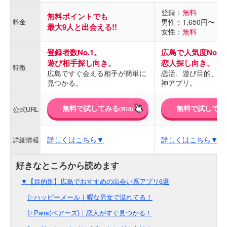
登録：
無料
無料ポイントでも
料金
男性：1,650円〜
最大9人と出会える!!
女性：
無料
登録者数No.1。
広島で人気度No.1
遊び相手探し向き。
恋人探し向き。
特徴
広島ですぐ会える相手が簡単に
恋活、遊び目的、全
見つかる。
神アプリ。
無料で試してみる
無料で試してみ
公式URL
(R18)
詳しくはこちら▼
詳しくはこちら▼
詳細情報
▼【目的別】広島でおすすめの出会い系アプリ6選
▷ハッピーメール｜暇な男女で溢れてる！
▷Pairs(ペアーズ)｜恋人がすぐ見つかる！