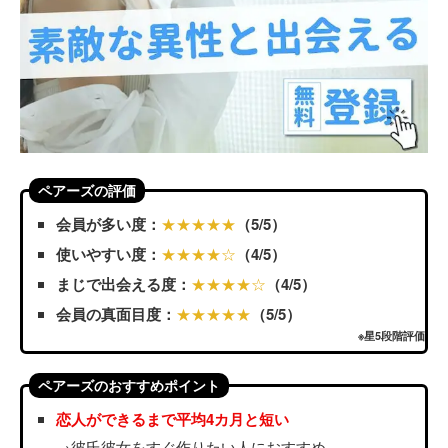
ペアーズの評価
会員が多い度：
★★★★★
（5/5）
使いやすい度：
★★★★☆
（4/5）
まじで出会える度：
★★★★☆
（4/5）
会員の真面目度：
★★★★★
（5/5）
※星5段階評価
ペアーズのおすすめポイント
恋人ができるまで平均4カ月と短い
→彼氏彼女をすぐ作りたい人におすすめ