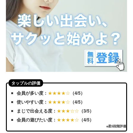
タップルの評価
会員が多い度：
★★★★☆
（4/5）
使いやすい度：
★★★★☆
（4/5）
まじで出会える度：
★★★☆☆
（3/5）
会員の遊びたい度：
★★★★☆
（4/5）
※星5段階評価