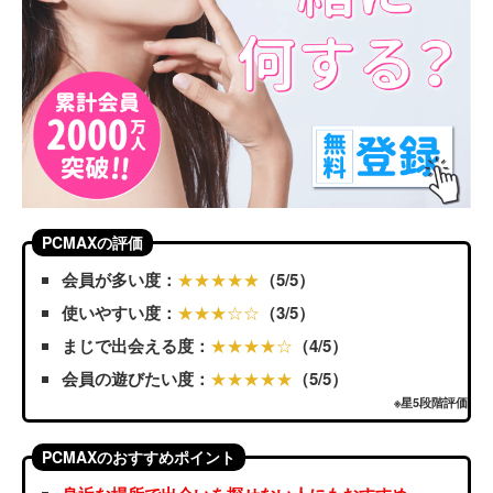
PCMAXの評価
会員が多い度：
★★★★★
（5/5）
使いやすい度：
★★★☆☆
（3/5）
まじで出会える度：
★★★★☆
（4/5）
会員の遊びたい度：
★★★★★
（5/5）
※星5段階評価
PCMAXのおすすめポイント