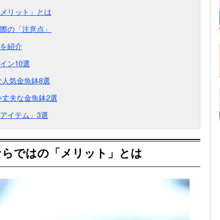
メリット」とは
際の「注意点」
を紹介
イン10選
人気金魚鉢8選
丈夫な金魚鉢2選
アイテム」3選
ならではの「メリット」とは