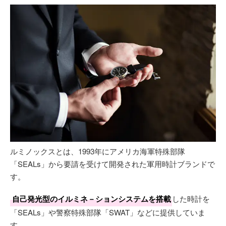
ルミノックスとは、1993年にアメリカ海軍特殊部隊
「SEALs」から要請を受けて開発された軍用時計ブランドで
す。
自己発光型のイルミネ－ションシステムを搭載
した時計を
「SEALs」や警察特殊部隊「SWAT」などに提供していま
す。