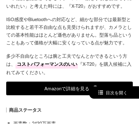
いれたい」と考えた時には、『X-T20』がおすすめです。
ISO感度やBluetoothへの対応など、細かな部分では最新型と
比較すると若干不自由な点も見受けられますが、カメラとし
ての基本性能はほとんど遜色がありません。型落ち品という
こともあって価格が大幅に安くなっている点が魅力です。
多少不自由なところは腕と工夫でなんとかできるという方
は、
コストパフォーマンスのいい
『X-T20』を購入候補に入
れてみてください。
Amazonで詳細を見る
目次を開く
商品ステータス
画素数：2430万画素
センサーのサイズ：APS-C