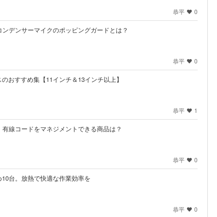
恭平
0
コンデンサーマイクのポッピングガードとは？
恭平
0
のおすすめ集【11インチ＆13インチ以上】
恭平
1
｜有線コードをマネジメントできる商品は？
恭平
0
10台。放熱で快適な作業効率を
恭平
0