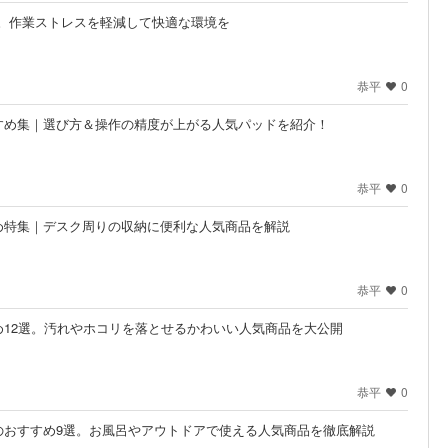
選。作業ストレスを軽減して快適な環境を
恭平
0
すめ集｜選び方＆操作の精度が上がる人気パッドを紹介！
恭平
0
め特集｜デスク周りの収納に便利な人気商品を解説
恭平
0
12選。汚れやホコリを落とせるかわいい人気商品を大公開
恭平
0
のおすすめ9選。お風呂やアウトドアで使える人気商品を徹底解説