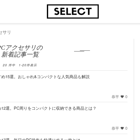
セサリ
PCアクセサリの
新着記事一覧
20
件中
1
-
20
件表示
め15選。おしゃれ&コンパクトな人気商品も解説
恭平
0
12選。PC周りをコンパクトに収納できる商品とは？
恭平
0
17選。毎日のPC操作を快適にする一枚とは