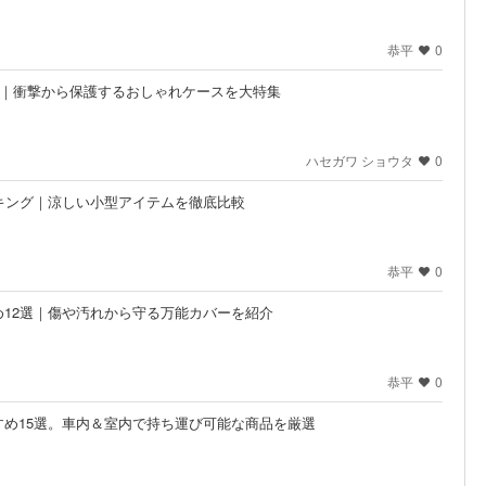
恭平
0
12選｜衝撃から保護するおしゃれケースを大特集
ハセガワ ショウタ
0
キング｜涼しい小型アイテムを徹底比較
恭平
0
12選｜傷や汚れから守る万能カバーを紹介
恭平
0
め15選。車内＆室内で持ち運び可能な商品を厳選