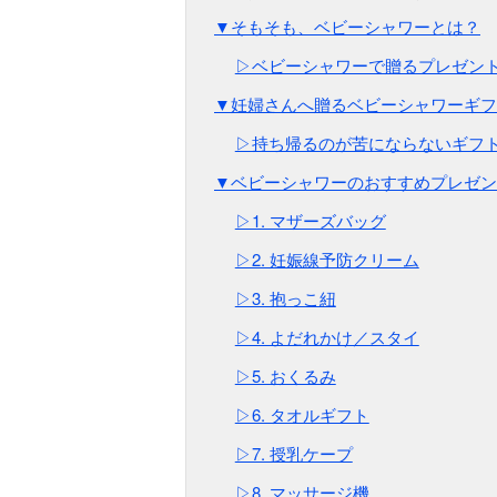
▼そもそも、ベビーシャワーとは？
▷ベビーシャワーで贈るプレゼン
▼妊婦さんへ贈るベビーシャワーギフ
▷持ち帰るのが苦にならないギフ
▼ベビーシャワーのおすすめプレゼン
▷1. マザーズバッグ
▷2. 妊娠線予防クリーム
▷3. 抱っこ紐
▷4. よだれかけ／スタイ
▷5. おくるみ
▷6. タオルギフト
▷7. 授乳ケープ
▷8. マッサージ機