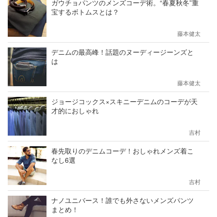
ガウチョパンツのメンズコーデ術。“春夏秋冬”重
宝するボトムスとは？
藤本健太
デニムの最高峰！話題のヌーディージーンズと
は
藤本健太
ジョージコックス×スキニーデニムのコーデが天
才的におしゃれ
吉村
春先取りのデニムコーデ！おしゃれメンズ着こ
なし6選
吉村
ナノユニバース！誰でも外さないメンズパンツ
まとめ！