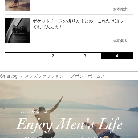
藤本健太
ポケットチーフの折り方まとめ｜これだけ知っ
てれば大丈夫！
藤本健太
1
2
3
4
Smartlog
メンズファッション
ズボン・ボトムス