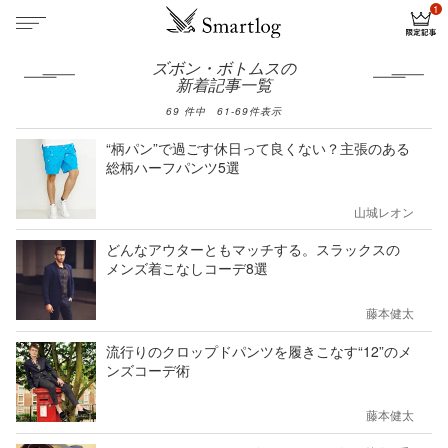
ズボン・ボトムスの
新着記事一覧
69
件中
61
-
69
件表示
“柄パン”で過ごす休日って良くない？主張のある
総柄ハーフパンツ5選
山城レオン
どんなアウターともマッチする。スラックスの
メンズ着こなしコーデ8選
藤本健太
流行りのクロップドパンツを履きこなす“12”のメ
ンズコーデ術
藤本健太