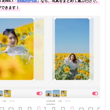
めNo.1「
BeautyPlus
」なら、写真をまとめて選ぶだけで、
ができます！