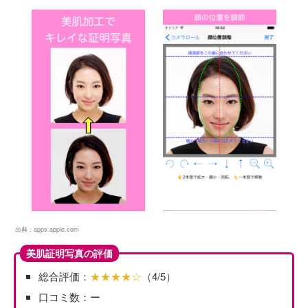
出典：
apps.apple.com
美肌証明写真の評価
総合評価：
★★★★☆
（4/5）
口コミ数：ー