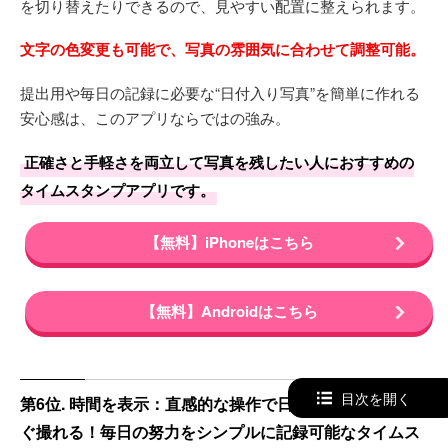
を切り替えたりできるので、見やすい配置に整えられます。
文字の色変更も可能で、写真の雰囲気に合わせて調整可能。
提出用や毎日の記録に必要な“日付入り写真”を簡単に作れる
安心感は、このアプリならではの強み。
正確さと手軽さを両立して写真を残したい人におすすめの
タイムスタンプアプリです。
【無料】iPhoneはこちら
【無料】Androidはこちら
目次を開く
第6位. 時間を表示：直感的な操作で日付入りの写真がす
ぐ撮れる！毎日の努力をシンプルに記録可能なタイムス