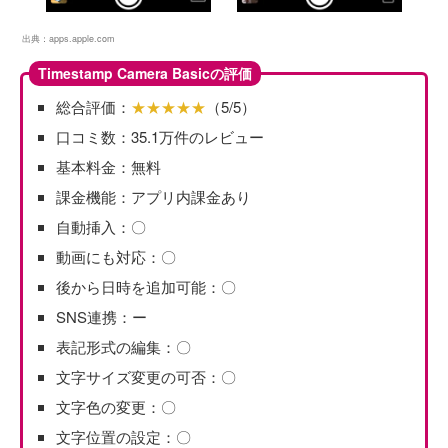
出典：
apps.apple.com
Timestamp Camera Basicの評価
総合評価：
★★★★★
（5/5）
口コミ数：35.1万件のレビュー
基本料金：無料
課金機能：アプリ内課金あり
自動挿入：〇
動画にも対応：〇
後から日時を追加可能：〇
SNS連携：ー
表記形式の編集：〇
文字サイズ変更の可否：〇
文字色の変更：〇
文字位置の設定：〇