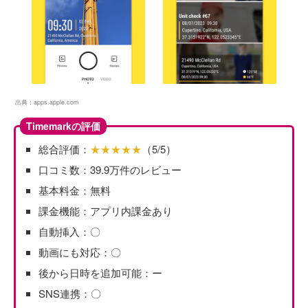
出典：
apps.apple.com
Timemarkの評価
総合評価：
★★★★★
（5/5）
口コミ数：39.9万件のレビュー
基本料金：無料
課金機能：アプリ内課金あり
自動挿入：〇
動画にも対応：〇
後から日時を追加可能：ー
SNS連携：〇