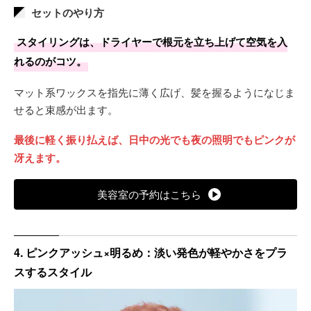
セットのやり方
地毛の赤みを抑える程度で十分発色します。
スタイリングは、ドライヤーで根元を立ち上げて空気を入
高彩度ゆえに退色は早めで、二週間ほどでピンクがややベー
れるのがコツ。
ジュ寄りに抜け、四週目あたりで根元との差が気になり始め
るイメージです。
マット系ワックスを指先に薄く広げ、髪を握るようになじま
せると束感が出ます。
最後に軽く振り払えば、日中の光でも夜の照明でもピンクが
冴えます。
美容室の予約はこちら
4. ピンクアッシュ×明るめ：淡い発色が軽やかさをプラ
スするスタイル