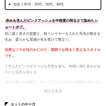
似合う年代：20代、30代、40代
赤みを含んだピンクアッシュを中程度の明るさで染めたシ
ョートボブ。
目に届く長さの前髪と、軽くレイヤーを入れた毛先が動きを
生み、柔らかな質感が光を受けて際立つ。
自然なツヤがほのかにのり、肌映りも明るく見えるスタイル
です。
くすんだピンクがクールな空気を放ち、内側に潜む赤みがほ
のかな温度を添える。
深みと軽さが同居し、モードとカジュアルの境目をぼかした
雰囲気が完成します。
続きを見る
昼間の自然光ではあたたかく、夜の室内灯ではシックに転じ
セットのやり方
る二面性も魅力。