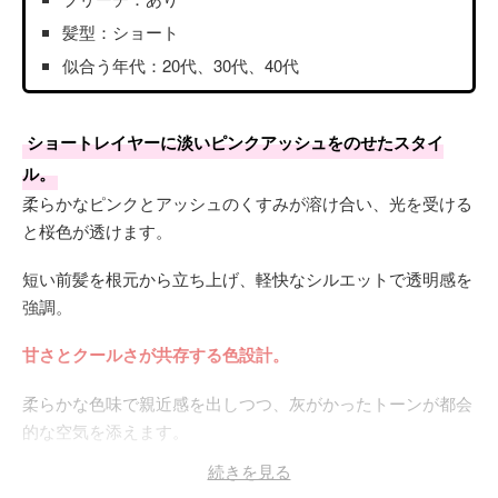
髪型：ショート
似合う年代：20代、30代、40代
ショートレイヤーに淡いピンクアッシュをのせたスタイ
ル。
柔らかなピンクとアッシュのくすみが溶け合い、光を受ける
と桜色が透けます。
短い前髪を根元から立ち上げ、軽快なシルエットで透明感を
強調。
甘さとクールさが共存する色設計。
柔らかな色味で親近感を出しつつ、灰がかったトーンが都会
的な空気を添えます。
続きを見る
コンパクトなフォルムが顔周りを締め、淡い発色が軽やかさ