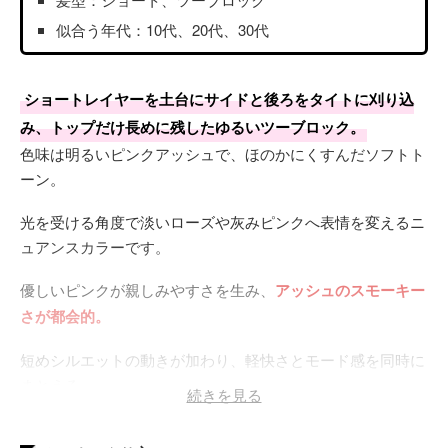
似合う年代：10代、20代、30代
ショートレイヤーを土台にサイドと後ろをタイトに刈り込
み、トップだけ長めに残したゆるいツーブロック。
色味は明るいピンクアッシュで、ほのかにくすんだソフトト
ーン。
光を受ける角度で淡いローズや灰みピンクへ表情を変えるニ
ュアンスカラーです。
優しいピンクが親しみやすさを生み、
アッシュのスモーキー
さが都会的。
短めシルエットの動きが加わり、軽快さとモード感を同時に
まとえる。
続きを見る
発色はブリーチ1回が標準。