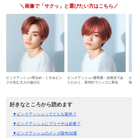
＼画像で「サクッ」と選びたい方はこちら／
ピンクアッシュ×明るめ：くすみピン
ピンクアッシュ×透明感：自然光であ
ピン
クが生む大人の遊び心
たたかく、室内灯でシックに変化
快で
▼ピンクアッシュってどんな髪色？
▼ピンクアッシュにブリーチは必要？
▼ピンクアッシュのメンズ髪色32選