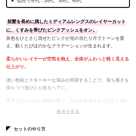
似合う年代：20代、30代、40代
前髪を長めに残したミディアムレングスのレイヤーカット
に、くすみを帯びたピンクアッシュをオン。
灰色をひとさじ混ぜたピンクが光の当たり方でトーンを変
え、動くたびほのかなグラデーションが生まれます。
柔らかいレイヤーが空気を抱え、全体がふわっと軽く見える
仕上がり。
淡い色味とスモーキーな深みが同居することで、落ち着きを
保ちつつ遊び心も映るヘアに。
派手ではないのに個性が香り、大人の余裕をさりげなく漂わ
せます。
続きを見る
中くらいの明るさでも透明感を出すには1回のブリーチが必
セットのやり方
須です。