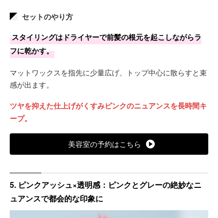
もプラス。
セットのやり方
一度ブリーチで土台を整え、上からカラーを重ねます。
スタイリングはドライヤーで前髪の根元を起こしながらラ
ピンクは抜けやすく、二週間ほどでアッシュグレー寄りへ変
フに乾かす。
化。
マットワックスを指先に少量広げ、トップ中心に散らすと束
ぬるま湯洗いと紫外線対策が色持ちのポイント。
感が出ます。
ツヤを抑えた仕上げがくすみピンクのニュアンスを長時間キ
ープ。
美容室の予約はこちら
5. ピンクアッシュ×透明感：ピンクとグレーの絶妙なニ
ュアンスで都会的な印象に