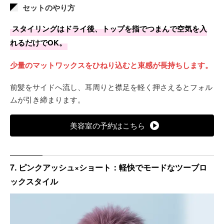
セットのやり方
しっかり発色させるには2回のブリーチが目安。
スタイリングはドライ後、トップを指でつまんで空気を入
れるだけでOK。
色素が淡いため抜けるスピードは速く、約1週間でミルキー
なアッシュグレーへ移行します。
少量のマットワックスをひねり込むと束感が長持ちします。
根元との差が気になり始めるのはおよそ4週あたりです。
前髪をサイドへ流し、耳周りと襟足を軽く押さえるとフォル
ムが引き締まります。
美容室の予約はこちら
7. ピンクアッシュ×ショート：軽快でモードなツーブロ
ックスタイル