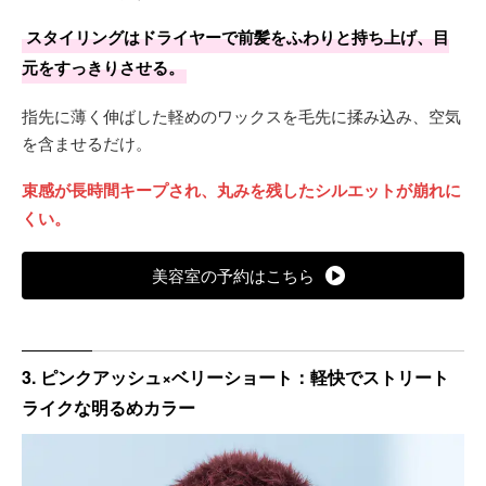
スタイリングはドライヤーで前髪をふわりと持ち上げ、目
施術は一度のブリーチで発色を確保。
元をすっきりさせる。
色持ちは普通で、退色が進むにつれて穏やかな赤みだけが残
指先に薄く伸ばした軽めのワックスを毛先に揉み込み、空気
り、地毛との差が緩やかにつながる。
を含ませるだけ。
根元の伸びは約1か月で気になりやすいので、
メンテナンス
束感が長時間キープされ、丸みを残したシルエットが崩れに
はそのタイミングが目安。
くい。
美容室の予約はこちら
3. ピンクアッシュ×ベリーショート：軽快でストリート
ライクな明るめカラー