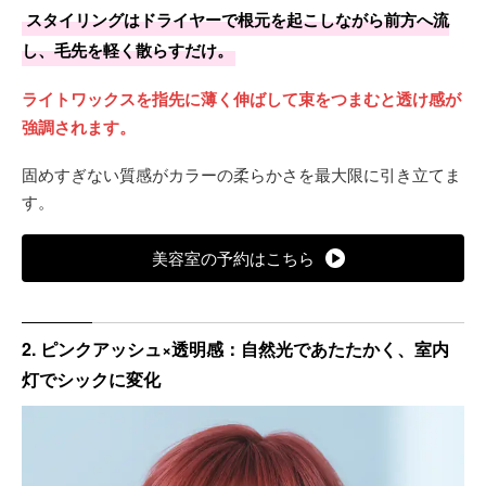
スタイリングはドライヤーで根元を起こしながら前方へ流
アッシュ成分が抜け始めるとピンクがベージュ寄りへ移行
し、毛先を軽く散らすだけ。
し、約3〜4週間かけて穏やかにフェード。
ライトワックスを指先に薄く伸ばして束をつまむと透け感が
根元は1か月ほどで差が見え始めるため、1か月あたりが染め
強調されます。
直しの合図。
固めすぎない質感がカラーの柔らかさを最大限に引き立てま
す。
美容室の予約はこちら
2. ピンクアッシュ×透明感：自然光であたたかく、室内
灯でシックに変化