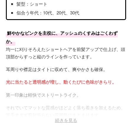
髪型：ショート
似合う年代：10代、20代、30代
鮮やかなピンクを主役に、アッシュのくすみはごくわず
か。
均一に刈りそろえたショートヘアを前髪アップで仕上げ、頭
頂部からすっと縦のラインを作っています。
耳周りや襟足はタイトに収めて、爽やかさも確保。
光に当たると透明感が増し、動くたびに色味がきらり。
第一印象は軽快でストリートライク。
それでいてマットな質感がほどよく落ち着きを加えるため、
派手すぎず肩肘張らない雰囲気にまとまります。
続きを見る
ブリーチは一回。