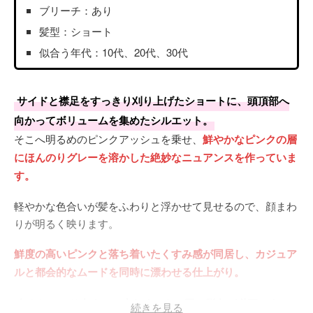
ブリーチ：あり
髪型：ショート
似合う年代：10代、20代、30代
サイドと襟足をすっきり刈り上げたショートに、頭頂部へ
向かってボリュームを集めたシルエット。
そこへ明るめのピンクアッシュを乗せ、
鮮やかなピンクの層
にほんのりグレーを溶かした絶妙なニュアンスを作っていま
す。
軽やかな色合いが髪をふわりと浮かせて見せるので、顔まわ
りが明るく映ります。
鮮度の高いピンクと落ち着いたくすみ感が同居し、カジュア
ルと都会的なムードを同時に漂わせる仕上がり。
色をしっかり出すには少なくとも一回は脱色が必要です。
続きを見る