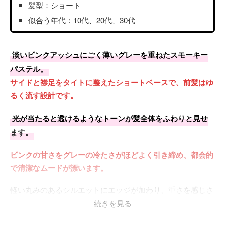
髪型：ショート
似合う年代：10代、20代、30代
淡いピンクアッシュにごく薄いグレーを重ねたスモーキー
パステル。
サイドと襟足をタイトに整えたショートベースで、前髪はゆ
るく流す設計です。
光が当たると透けるようなトーンが髪全体をふわりと見せ
ます。
ピンクの甘さをグレーの冷たさがほどよく引き締め、都会的
で清潔なムードが漂います。
軽い丸みのあるシルエットにエッジが加わり、重さを感じさ
せません。
続きを見る
肌の色を選ばない穏やかなコントラストも魅力です。