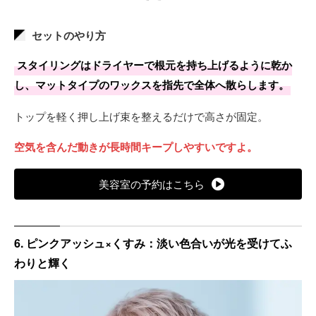
元の明るさが高いほどピンクがクリアに発色し、
褪色が進む
セットのやり方
とピンクが淡くなりグレーが前面に現れていくグラデーショ
ンが楽しめます。
スタイリングはドライヤーで根元を持ち上げるように乾か
し、マットタイプのワックスを指先で全体へ散らします。
根元が伸び始める約四週間を目安に染め直すと境目が目立ち
ません。
トップを軽く押し上げ束を整えるだけで高さが固定。
空気を含んだ動きが長時間キープしやすいですよ。
美容室の予約はこちら
6. ピンクアッシュ×くすみ：淡い色合いが光を受けてふ
わりと輝く