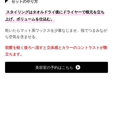
セットのやり方
透けるようなピンクを狙うなら2回以上がおすすめ。
スタイリングはタオルドライ後にドライヤーで根元を立ち
退色が進むと黄味が出やすいため、
紫系カラーシャンプーを
上げ、ボリュームを仕込む。
併用すると淡い色味が約3週間キープしやすい。
乾いたらマット系ワックスを少量なじませ、指でつまみなが
ら空気を含ませる。
前髪を軽く後ろへ流すと立体感とカラーのコントラストが際
立ちます。
美容室の予約はこちら