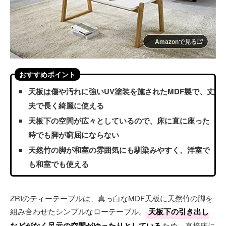
Amazonで見る
おすすめポイント
天板は傷や汚れに強いUV塗装を施されたMDF製で、丈
夫で長く綺麗に使える
天板下の空間が広々としているので、床に直に座った
時でも脚が窮屈にならない
天然竹の脚が和室の雰囲気にも馴染みやすく、洋室で
も和室でも使える
ZRIのティーテーブルは、真っ白なMDF天板に天然竹の脚を
組み合わせたシンプルなローテーブル。
天板下の引き出し
などがなく足元の空間がゆったりとしている
ため、直接床に