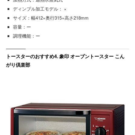
ディンプル加工モデル： ×
サイズ：幅412×奥行315×高さ218mm
容量：ー
調理機能：ー
トースターのおすすめ4. 象印 オーブントースター こん
がり倶楽部