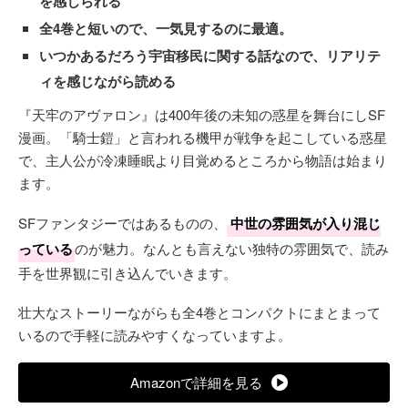
を感じられる
全4巻と短いので、一気見するのに最適。
いつかあるだろう宇宙移民に関する話なので、リアリテ
ィを感じながら読める
『天牢のアヴァロン』は400年後の未知の惑星を舞台にしSF
漫画。「騎士鎧」と言われる機甲が戦争を起こしている惑星
で、主人公が冷凍睡眠より目覚めるところから物語は始まり
ます。
SFファンタジーではあるものの、
中世の雰囲気が入り混じ
っている
のが魅力。なんとも言えない独特の雰囲気で、読み
手を世界観に引き込んでいきます。
壮大なストーリーながらも全4巻とコンパクトにまとまって
いるので手軽に読みやすくなっていますよ。
Amazonで詳細を見る