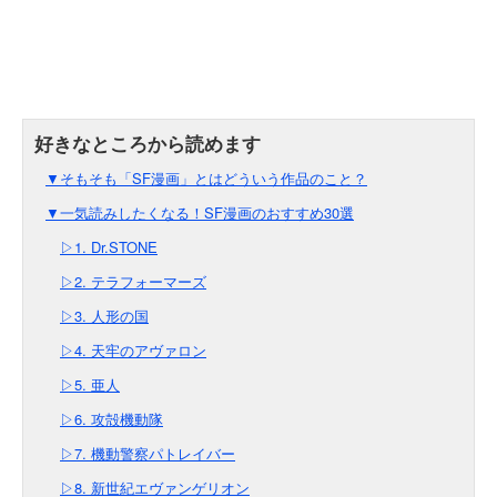
▼そもそも「SF漫画」とはどういう作品のこと？
▼一気読みしたくなる！SF漫画のおすすめ30選
▷1. Dr.STONE
▷2. テラフォーマーズ
▷3. 人形の国
▷4. 天牢のアヴァロン
▷5. 亜人
▷6. 攻殻機動隊
▷7. 機動警察パトレイバー
▷8. 新世紀エヴァンゲリオン