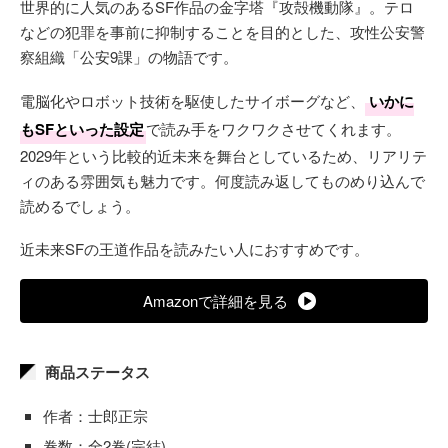
世界的に人気のあるSF作品の金字塔『攻殻機動隊』。テロ
などの犯罪を事前に抑制することを目的とした、攻性公安警
察組織「公安9課」の物語です。
電脳化やロボット技術を駆使したサイボーグなど、
いかに
もSFといった設定
で読み手をワクワクさせてくれます。
2029年という比較的近未来を舞台としているため、リアリテ
ィのある雰囲気も魅力です。何度読み返してものめり込んで
読めるでしょう。
近未来SFの王道作品を読みたい人におすすめです。
Amazonで詳細を見る
商品ステータス
作者：士郎正宗
巻数：全2巻(完結)