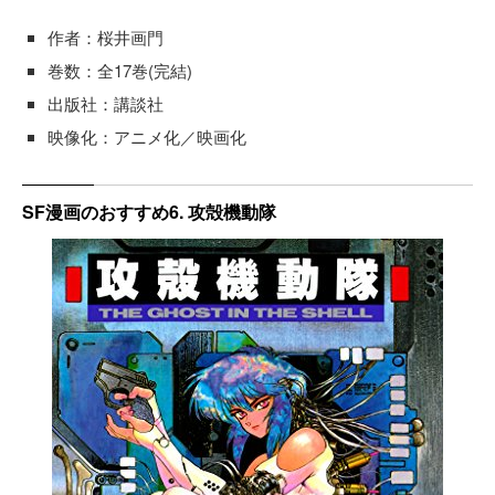
作者：桜井画門
巻数：全17巻(完結)
出版社：講談社
映像化：アニメ化／映画化
SF漫画のおすすめ6. 攻殻機動隊