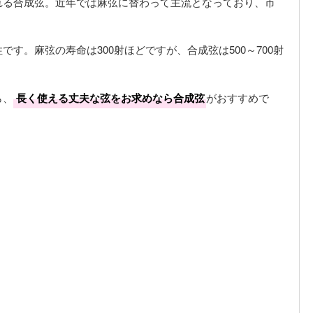
れる合成弦。近年では麻弦に替わって主流となっており、市
す。麻弦の寿命は300射ほどですが、合成弦は500～700射
ら、
長く使える丈夫な弦をお求めなら合成弦
がおすすめで