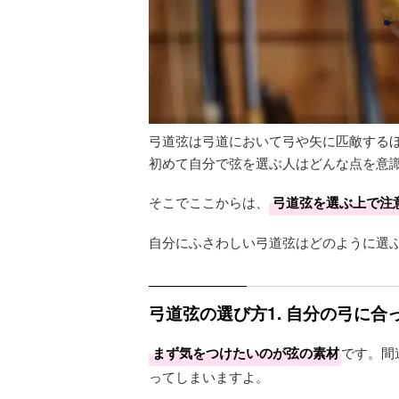
弓道弦は弓道において弓や矢に匹敵する
初めて自分で弦を選ぶ人はどんな点を意
そこでここからは、
弓道弦を選ぶ上で注
自分にふさわしい弓道弦はどのように選
弓道弦の選び方1. 自分の弓に合
まず気をつけたいのが弦の素材
です。間
ってしまいますよ。