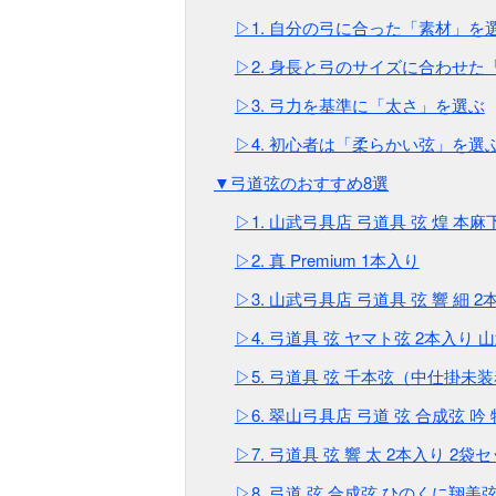
▷1. 自分の弓に合った「素材」を
▷2. 身長と弓のサイズに合わせた
▷3. 弓力を基準に「太さ」を選ぶ
▷4. 初心者は「柔らかい弦」を選
▼弓道弦のおすすめ8選
▷1. 山武弓具店 弓道具 弦 煌 本麻
▷2. 真 Premium 1本入り
▷3. 山武弓具店 弓道具 弦 響 細 2
▷4. 弓道具 弦 ヤマト弦 2本入り 
▷5. 弓道具 弦 千本弦（中仕掛未
▷6. 翠山弓具店 弓道 弦 合成弦 吟
▷7. 弓道具 弦 響 太 2本入り 2袋
▷8. 弓道 弦 合成弦 ひのくに翔美