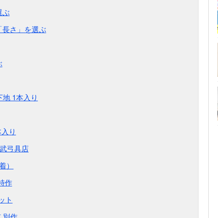
選ぶ
「長さ」を選ぶ
ぶ
下地 1本入り
本入り
山武弓具店
装着）
 特作
セット
弦 別作