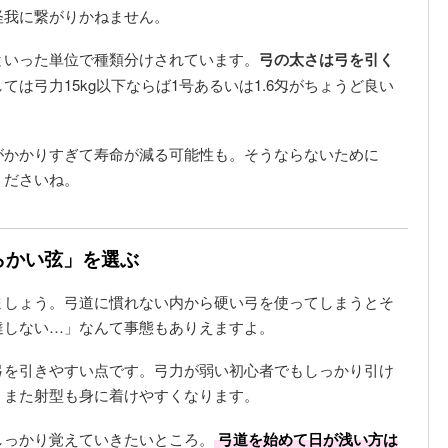
怪我に繋がりかねません。
といった単位で種類分けされています。
弓の太さは弓を引く
ては弓力15kg以下ならば1号あるいは1.6匁がちょうど良い
がかかりすぎて寿命が減る可能性も。そうならないために
くださいね。
らかい弦」を選ぶ
ましょう。弓道に慣れない内から硬い弓を使ってしまうとそ
達しない…」なんて事態もありえますよ。
弓を引きやすい点です。弓力が弱い初心者でもしっかり引け
、また射型も身に着けやすくなります。
しっかり覚えていきたいところ。
弓道を始めて日が浅い方は