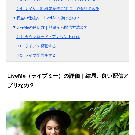
▷4. ナイショ話機能を使えば1対1で会話できる
▼収益の仕組み｜LiveMeは稼げるの？
▼LiveMeの使い方｜登録から配信方法まで
▷1. ダウンロード・アカウント作成
▷2. ライブを視聴する
▷3. ライブ配信をする
LiveMe（ライブミー）の評価｜結局、良い配信ア
プリなの？