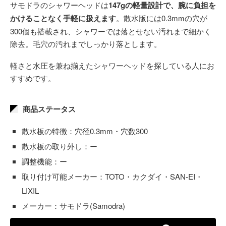
サモドラのシャワーヘッドは
147gの軽量設計で、腕に負担を
かけることなく手軽に扱えます
。散水版には0.3mmの穴が
300個も搭載され、シャワーでは落とせない汚れまで細かく
除去。毛穴の汚れまでしっかり落とします。
軽さと水圧を兼ね揃えたシャワーヘッドを探している人にお
すすめです。
商品ステータス
散水板の特徴：穴径0.3mm・穴数300
散水板の取り外し：ー
調整機能：ー
取り付け可能メーカー：TOTO・カクダイ・SAN-EI・
LIXIL
メーカー：サモドラ(Samodra)