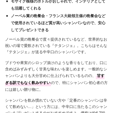
モザイク模様のボトルがおしゃれで、インテリアとして
も活躍してくれる
ノーベル賞の晩餐会・フランス大統領主催の晩餐会など
で使用されているほど質が高いシャンパンなので、安心
してプレゼントできる
ノーベル賞の晩餐会で度々提供されているなど、世界的なお
祝いの場で愛飲されている『テタンジェ』。こちらはそんな
『テタンジェ』が送る中辛口のシャンパンです。
ブドウや果実のシロップ漬けのような香りをしており、口に
含めばみずみずしく甘美な味わいを楽しめます。一般的なシ
ャンパンよりも大分甘めに仕上げられているものの、
甘す
ぎる訳でもなく飲みやすい
ので、特にシャンパン初心者の方
には嬉しい贈り物に。
シャンパンを飲み慣れていない方や「定番のシャンパンは辛
くて飲めない…」という方には、中辛口に当たるこのシャン
パンをプレゼントするのがおすすめですよ。価格は約6,700