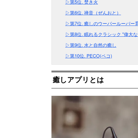
▷第5位. 焚き火
▷第6位. 禅音（ぜんおと）
▷第7位. 癒しのウーパールーパー
▷第8位. 眠れるクラシック "偉大な
▷第9位. 水と自然の癒し
▷第10位. PECO(ペコ)
癒しアプリとは