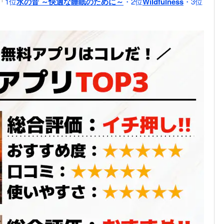
「
1位
水の音 ～快適な睡眠のために～
・2位
Wildfulness
・3位