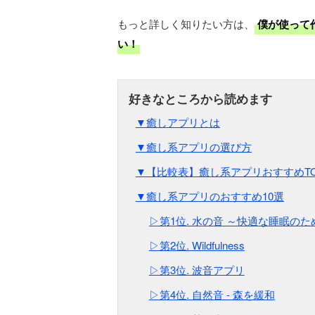
もっと詳しく知りたい方は、
僕が使って
い！
▼癒しアプリとは
▼癒し系アプリの選び方
▼【比較表】癒し系アプリおすすめTO
▼癒し系アプリのおすすめ10選
▷第1位. 水の音 ～快適な睡眠のた
▷第2位. Wildfulness
▷第3位. 波音アプリ
▷第4位. 自然音 - 森を緩和