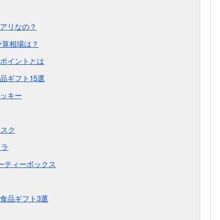
アリなの？
予算相場は？
ポイントとは
品ギフト15選
クッキー
ラスク
コラ
パーティーボックス
食品ギフト3選