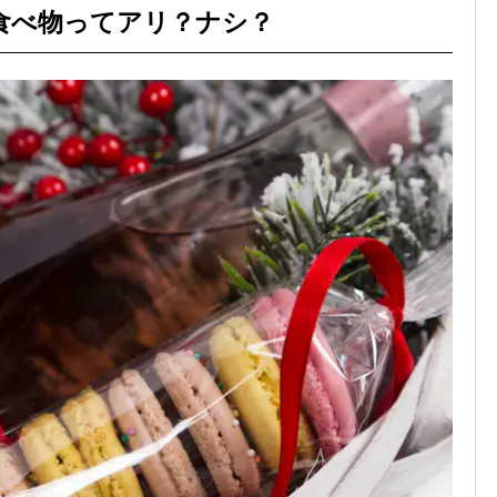
食べ物ってアリ？ナシ？