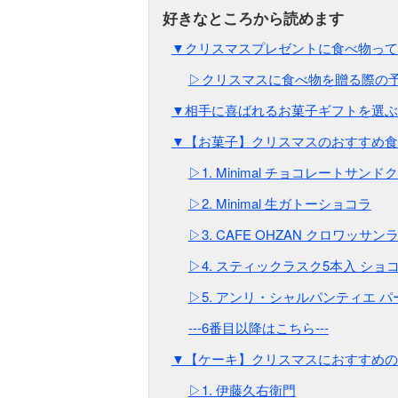
▼クリスマスプレゼントに食べ物って
▷クリスマスに食べ物を贈る際の
▼相手に喜ばれるお菓子ギフトを選ぶ
▼【お菓子】クリスマスのおすすめ食
▷1. Minimal チョコレートサンド
▷2. Minimal 生ガトーショコラ
▷3. CAFE OHZAN クロワッサン
▷4. スティックラスク5本入 ショ
▷5. アンリ・シャルパンティエ 
---6番目以降はこちら---
▼【ケーキ】クリスマスにおすすめの
▷1. 伊藤久右衛門