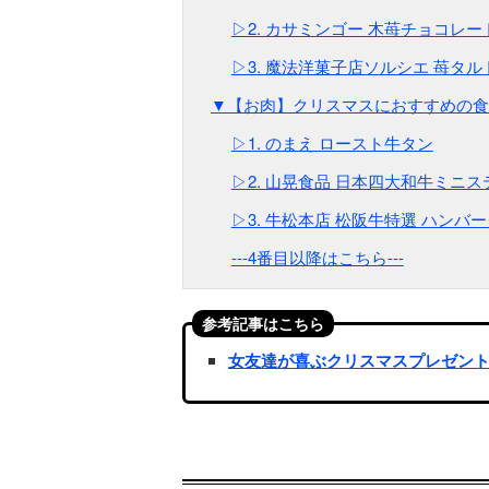
▷2. カサミンゴー 木苺チョコレ
▷3. 魔法洋菓子店ソルシエ 苺タ
▼【お肉】クリスマスにおすすめの食
▷1. のまえ ロースト牛タン
▷2. 山晃食品 日本四大和牛ミニス
▷3. 牛松本店 松阪牛特選 ハンバ
---4番目以降はこちら---
参考記事はこちら
女友達が喜ぶクリスマスプレゼント