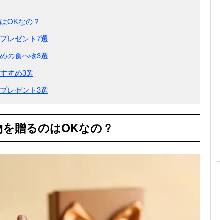
はOKなの？
プレゼント7選
めの食べ物3選
すすめ3選
プレゼント3選
物を贈るのはOKなの？