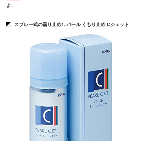
よ。
スプレー式の曇り止め1. パール くもり止め Cジェット