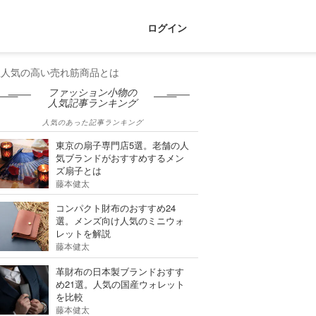
ログイン
性人気の高い売れ筋商品とは
ファッション小物の
人気記事ランキング
人気のあった記事ランキング
東京の扇子専門店5選。老舗の人
気ブランドがおすすめするメン
ズ扇子とは
藤本健太
コンパクト財布のおすすめ24
選。メンズ向け人気のミニウォ
レットを解説
藤本健太
革財布の日本製ブランドおすす
め21選。人気の国産ウォレット
を比較
藤本健太