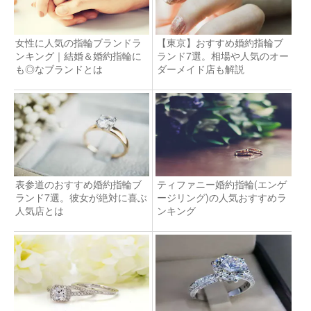
女性に人気の指輪ブランドラ
【東京】おすすめ婚約指輪ブ
ンキング｜結婚＆婚約指輪に
ランド7選。相場や人気のオー
も◎なブランドとは
ダーメイド店も解説
表参道のおすすめ婚約指輪ブ
ティファニー婚約指輪(エンゲ
ランド7選。彼女が絶対に喜ぶ
ージリング)の人気おすすめラ
人気店とは
ンキング