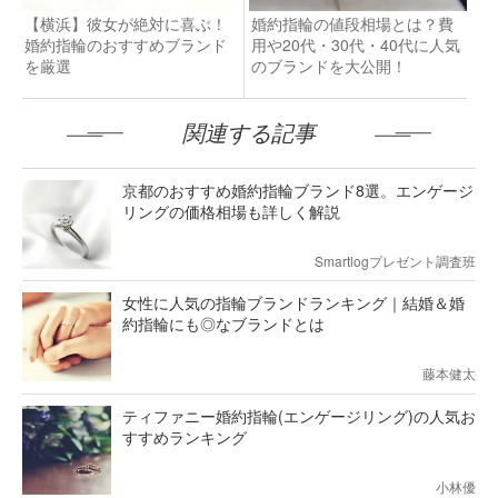
【横浜】彼女が絶対に喜ぶ！
婚約指輪の値段相場とは？費
婚約指輪のおすすめブランド
用や20代・30代・40代に人気
を厳選
のブランドを大公開！
関連する記事
京都のおすすめ婚約指輪ブランド8選。エンゲージ
リングの価格相場も詳しく解説
Smartlogプレゼント調査班
女性に人気の指輪ブランドランキング｜結婚＆婚
約指輪にも◎なブランドとは
藤本健太
ティファニー婚約指輪(エンゲージリング)の人気お
すすめランキング
小林優