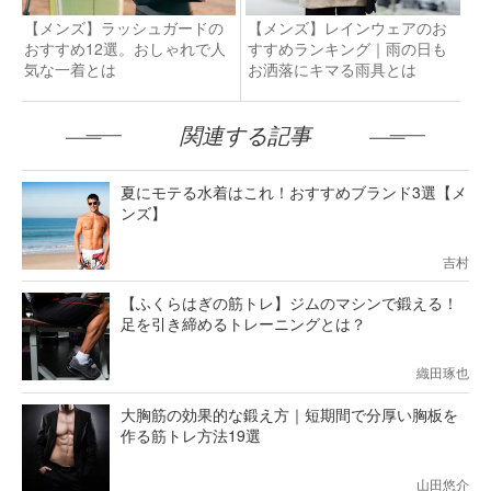
【メンズ】ラッシュガードの
【メンズ】レインウェアのお
おすすめ12選。おしゃれで人
すすめランキング｜雨の日も
気な一着とは
お洒落にキマる雨具とは
関連する記事
夏にモテる水着はこれ！おすすめブランド3選【メ
ンズ】
吉村
【ふくらはぎの筋トレ】ジムのマシンで鍛える！
足を引き締めるトレーニングとは？
織田琢也
大胸筋の効果的な鍛え方｜短期間で分厚い胸板を
作る筋トレ方法19選
山田悠介