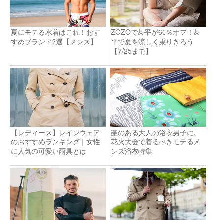
夏にモテる水着はこれ！おす
ZOZOで甚平が60％オフ！甚
すめブランド3選【メンズ】
平で夏を涼しく乗りきろう
【7/25まで】
【レディース】レインウェア
艶のある大人の浴衣男子に。
のおすすめランキング｜女性
花火大会で着るべきモテるメ
に人気の可愛い雨具とは
ンズ浴衣特集