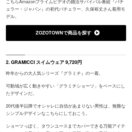
こちらAmazonプライムビデオの婚活サバイバル番組『バチ
ェラー・ジャパン』の初代バチェラー、久保裕丈さん着用モ
デル。
ZOZOTOWNで商品を探す
2. GRAMICCI スイムウェア 9,720円
昨年からの大人気シリーズ『グラミチ』の一着。
可動域が広く動きやすい「グラミチショーツ」をベースにし
たデザインだ。
20代後半以降でオシャレに自信があまりない男性は、無難な
シンプルデザインなこちらにしておこう。
ショーツっぽく、タウンユースまでカバーできる万能アイテ