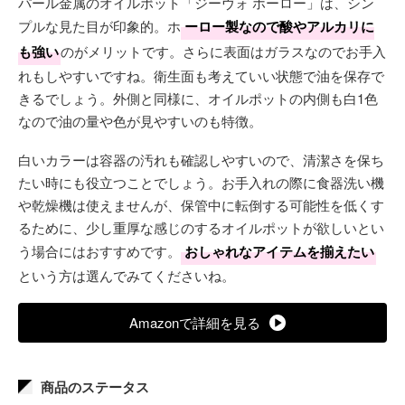
パール金属のオイルポット「ジーヴォ ホーロー」は、シン
プルな見た目が印象的。ホ
ーロー製なので酸やアルカリに
も強い
のがメリットです。さらに表面はガラスなのでお手入
れもしやすいですね。衛生面も考えていい状態で油を保存で
きるでしょう。外側と同様に、オイルポットの内側も白1色
なので油の量や色が見やすいのも特徴。
白いカラーは容器の汚れも確認しやすいので、清潔さを保ち
たい時にも役立つことでしょう。お手入れの際に食器洗い機
や乾燥機は使えませんが、保管中に転倒する可能性を低くす
るために、少し重厚な感じのするオイルポットが欲しいとい
う場合にはおすすめです。
おしゃれなアイテムを揃えたい
という方は選んでみてくださいね。
Amazonで詳細を見る
商品のステータス