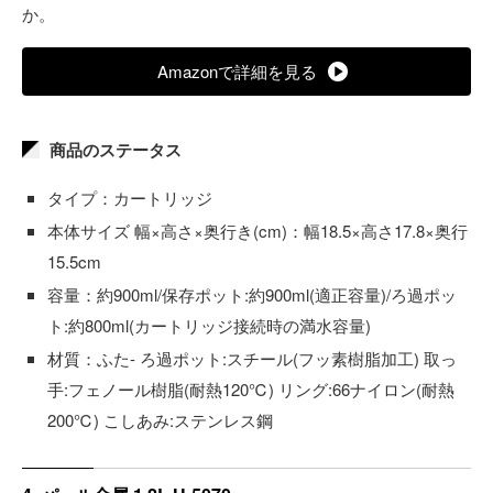
か。
Amazonで詳細を見る
商品のステータス
タイプ：カートリッジ
本体サイズ 幅×高さ×奥行き(cm)：幅18.5×高さ17.8×奥行
15.5cm
容量：約900ml/保存ポット:約900ml(適正容量)/ろ過ポッ
ト:約800ml(カートリッジ接続時の満水容量)
材質：ふた- ろ過ポット:スチール(フッ素樹脂加工) 取っ
手:フェノール樹脂(耐熱120℃) リング:66ナイロン(耐熱
200℃) こしあみ:ステンレス鋼