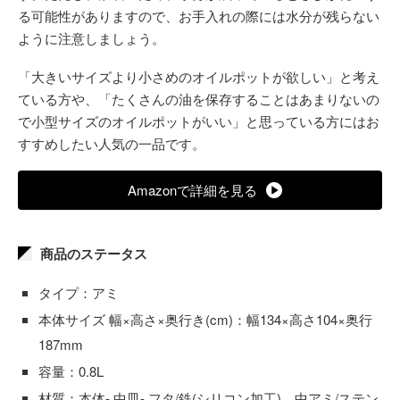
る可能性がありますので、お手入れの際には水分が残らない
ように注意しましょう。
「大きいサイズより小さめのオイルポットが欲しい」と考え
ている方や、「たくさんの油を保存することはあまりないの
で小型サイズのオイルポットがいい」と思っている方にはお
すすめしたい人気の一品です。
Amazonで詳細を見る
商品のステータス
タイプ：アミ
本体サイズ 幅×高さ×奥行き(cm)：幅134×高さ104×奥行
187mm
容量：0.8L
材質：本体- 中皿- フタ/鉄(シリコン加工)、中アミ/ステン