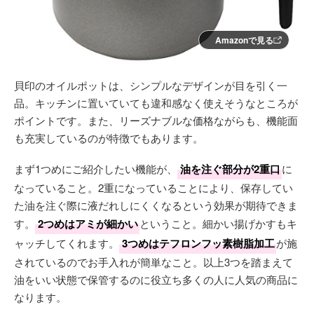
Amazonで見る
貝印のオイルポットは、シンプルなデザインが目を引く一
品。キッチンに置いていても違和感なく使えそうなところが
ポイントです。また、リーズナブルな価格ながらも、機能面
も充実しているのが特徴でもあります。
まず1つめにご紹介したい機能が、
油を注ぐ部分が2重口
に
なっていること。2重になっていることにより、保存してい
た油を注ぐ際に液だれしにくくなるという効果が期待できま
す。
2つめはアミが細かい
ということ。細かい揚げかすもキ
ャッチしてくれます。
3つめはテフロンフッ素樹脂加工
が施
されているのでお手入れが簡単なこと。以上3つを踏まえて
油をいい状態で保管するのに役立ち多くの人に人気の商品に
なります。