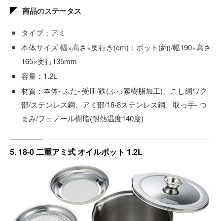
商品のステータス
タイプ：アミ
本体サイズ 幅×高さ×奥行き(cm)：ポット(約)/幅190×高さ
165×奥行135mm
容量：1.2L
材質：本体- ふた- 受皿/鉄(ふっ素樹脂加工)、こし網ワク
部/ステンレス鋼、アミ部/18-8ステンレス鋼、取っ手- つ
まみ/フェノール樹脂(耐熱温度140度)
5. 18-0 二重アミ式 オイルポット 1.2L