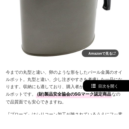
Amazonで見る
今までの丸型と違い、卵のような形をしたパール金属のオイ
ルポット。丸型と違い、少し注ぎやすさを考慮した一品にな
目次を開く
ります。収納にも適しており、購入者からは人気の高いオイ
ルポットです。
(財)製品安全協会のSGマーク認定商品
なの
で品質面でも安心できますね。
『プローズ』はシリコーン加工が施されているうえにフッ素
含有されているため、お手入れが簡単にできるのも嬉しいポ
イントになりますね。細長い形状のオイルポットを探してい