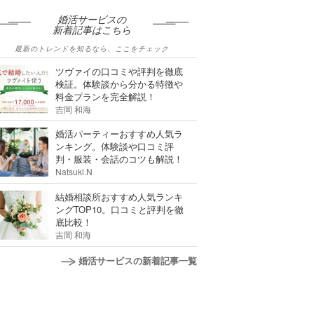
婚活サービスの
新着記事はこちら
最新のトレンドを知るなら、ここをチェック
ツヴァイの口コミや評判を徹底
検証。体験談から分かる特徴や
料金プランを完全解説！
吉岡 和海
婚活パーティーおすすめ人気ラ
ンキング。体験談や口コミ評
判・服装・会話のコツも解説！
Natsuki.N
結婚相談所おすすめ人気ランキ
ングTOP10。口コミと評判を徹
底比較！
吉岡 和海
婚活サービスの新着記事一覧