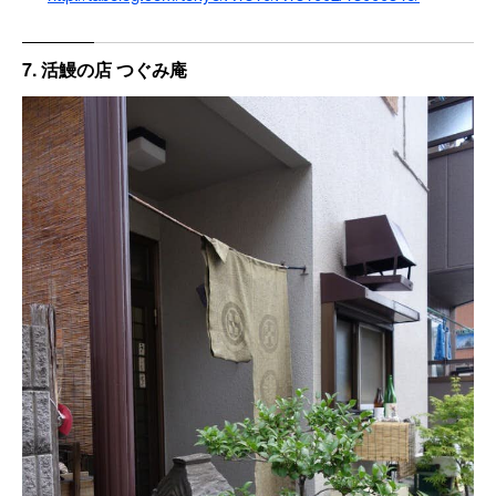
7. 活鰻の店 つぐみ庵