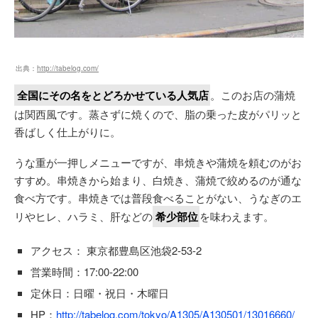
出典：
http://tabelog.com/
全国にその名をとどろかせている人気店
。このお店の蒲焼
は関西風です。蒸さずに焼くので、脂の乗った皮がパリッと
香ばしく仕上がりに。
うな重が一押しメニューですが、串焼きや蒲焼を頼むのがお
すすめ。串焼きから始まり、白焼き、蒲焼で絞めるのが通な
食べ方です。串焼きでは普段食べることがない、うなぎのエ
リやヒレ、ハラミ、肝などの
希少部位
を味わえます。
アクセス： 東京都豊島区池袋2-53-2
営業時間：17:00-22:00
定休日：日曜・祝日・木曜日
HP：
http://tabelog.com/tokyo/A1305/A130501/13016660/