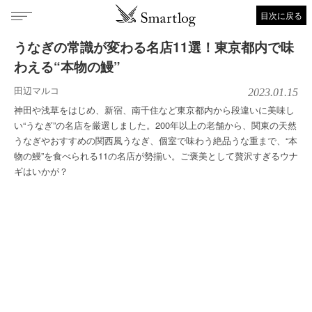
目次に戻る
うなぎの常識が変わる名店11選！東京都内で味
わえる“本物の鰻”
田辺マルコ
2023.01.15
神田や浅草をはじめ、新宿、南千住など東京都内から段違いに美味し
い“うなぎ”の名店を厳選しました。200年以上の老舗から、関東の天然
うなぎやおすすめの関西風うなぎ、個室で味わう絶品うな重まで、“本
物の鰻”を食べられる11の名店が勢揃い。ご褒美として贅沢すぎるウナ
ギはいかが？