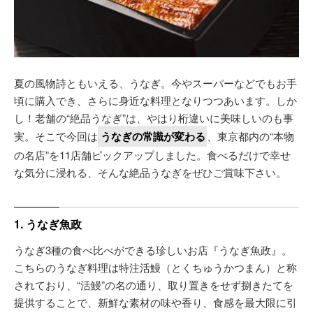
夏の風物詩ともいえる、うなぎ。今やスーパーなどでもお手
頃に購入でき、さらに身近な料理となりつつあいます。しか
し！老舗の“絶品うなぎ”は、やはり桁違いに美味しいのも事
実。そこで今回は
うなぎの常識が変わる
、東京都内の“本物
の名店”を11店舗ピックアップしました。食べるだけで幸せ
な気分に浸れる、そんな絶品うなぎをぜひご賞味下さい。
1. うなぎ魚政
うなぎ3種の食べ比べができる珍しいお店『うなぎ魚政』。
こちらのうなぎ料理は特注活鰻（とくちゅうかつまん）と称
されており、“活鰻”の名の通り、取り置きをせず捌きたてを
提供することで、新鮮な素材の味や香り、食感を最大限に引