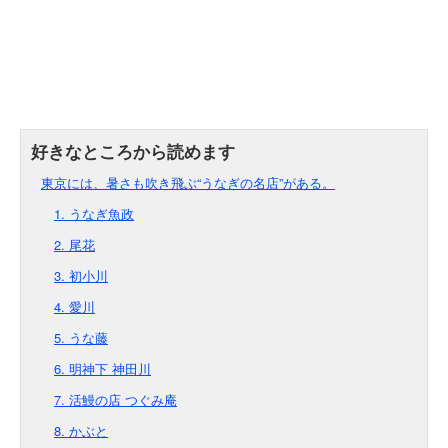
東京には、暑さも吹き飛ぶ“うなぎの名店”がある。
1. うなぎ魚政
2. 尾花
3. 初小川
4. 愛川
5. うな藤
6. 明神下 神田川
7. 活鰻の店 つぐみ庵
8. かぶと