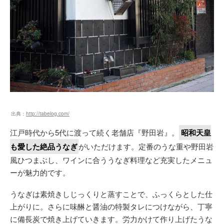
出典：
http://tabelog.com/
江戸時代から5代に渡って続く老舗店『野田岩』。
昭和天皇
も愛した絶品うなぎ
がいただけます。定番のうな重や野田岩
風ひつまぶし、ワインに合ううなぎ料理など充実したメニュ
ーが魅力的です。
うなぎは素焼きしじっくりと蒸すことで、ふっくらとした仕
上がりに。さらに味醂と醤油の特製タレにつけながら、丁寧
に備長炭で焼き上げていきます。労力かけて作り上げたうな