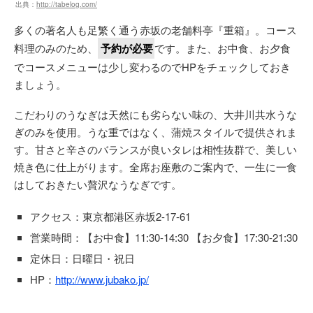
出典：
http://tabelog.com/
多くの著名人も足繁く通う赤坂の老舗料亭『重箱』。コース
料理のみのため、
予約が必要
です。また、お中食、お夕食
でコースメニューは少し変わるのでHPをチェックしておき
ましょう。
こだわりのうなぎは天然にも劣らない味の、大井川共水うな
ぎのみを使用。うな重ではなく、蒲焼スタイルで提供されま
す。甘さと辛さのバランスが良いタレは相性抜群で、美しい
焼き色に仕上がります。全席お座敷のご案内で、一生に一食
はしておきたい贅沢なうなぎです。
アクセス：東京都港区赤坂2-17-61
営業時間：【お中食】11:30-14:30 【お夕食】17:30-21:30
定休日：日曜日・祝日
HP：
http://www.jubako.jp/