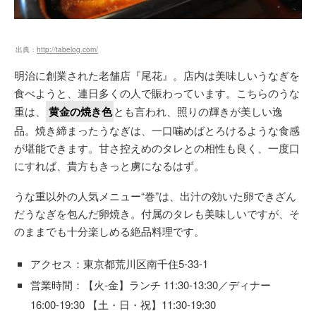
出典：
http://tabelog.com/
明治に創業された老舗店『尾花』。店内は美味しいうなぎを
食べようと、連日多くの人で賑わっています。こちらのうな
重は、
黄金の焼き色
とも言われ、照りの輝きが美しい逸
品。焼き締まったうなぎは、一口噛めばとろけるような食感
が堪能できます。甘さ控えめのタレとの相性も良く、一度口
にすれば、貴方もきっと虜になるはず。
うな重以外の人気メニュー“巻”は、出汁の効いた卵できざん
だうなぎを包んだ卵焼き。付属のタレも美味しいですが、そ
のままでも十分楽しめる絶品料理です。
アクセス：東京都荒川区南千住5-33-1
営業時間：【火-金】ランチ 11:30-13:30／ディナー
16:00-19:30 【土・日・祝】11:30-19:30