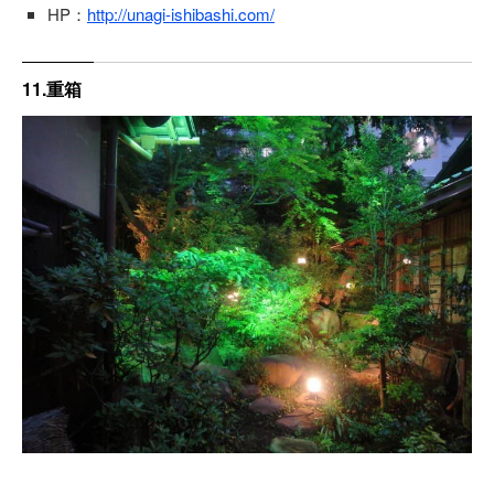
HP：
http://unagi-ishibashi.com/
11.重箱