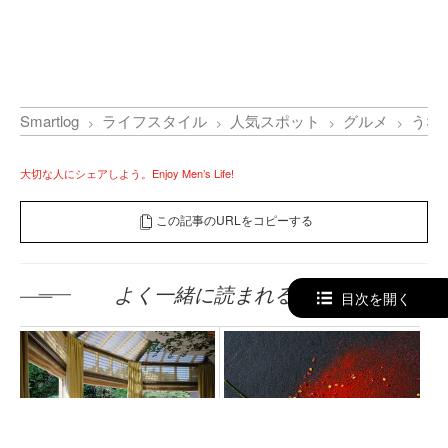
Smartlog
ライフスタイル
人気スポット
グルメ
うな
大切な人にシェアしよう。Enjoy Men’s Life!
この記事のURLをコピーする
よく一緒に読まれる記事
目次を開く