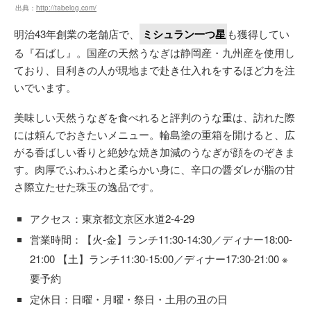
出典：
http://tabelog.com/
明治43年創業の老舗店で、
ミシュラン一つ星
も獲得してい
る『石ばし』。国産の天然うなぎは静岡産・九州産を使用し
ており、目利きの人が現地まで赴き仕入れをするほど力を注
いでいます。
美味しい天然うなぎを食べれると評判のうな重は、訪れた際
には頼んでおきたいメニュー。輪島塗の重箱を開けると、広
がる香ばしい香りと絶妙な焼き加減のうなぎが顔をのぞきま
す。肉厚でふわふわと柔らかい身に、辛口の醤ダレが脂の甘
さ際立たせた珠玉の逸品です。
アクセス：東京都文京区水道2-4-29
営業時間：【火-金】ランチ11:30-14:30／ディナー18:00-
21:00 【土】ランチ11:30-15:00／ディナー17:30-21:00 ※
要予約
定休日：日曜・月曜・祭日・土用の丑の日