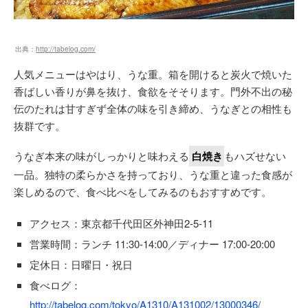
出典：
http://tabelog.com/
人気メニューはやはり、うな重。箱を開けると炭火で焼いた
香ばしい香りが鼻を抜け、食欲をそそります。門外不出の秘
伝のたれは甘すぎず全体の味を引き締め、うなぎとの相性も
抜群です。
うなぎ本来の味がしっかりと味わえる
白焼き
もハズせない
一品。独特の柔らかさを持っており、うな重と違った食感が
楽しめるので、食べ比べをしてみるのもおすすめです。
アクセス：東京都千代田区外神田2-5-11
営業時間：ランチ 11:30-14:00／ディナー 17:00-20:00
定休日：日曜日・祝日
食べログ：
http://tabelog.com/tokyo/A1310/A131002/13000346/