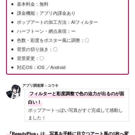
基本料金：無料
課金機能：アプリ内課金あり
ポップアートの加工方法：AIフィルター
ハーフトーン・網点表現：ー
色数・彩度をポスター風に調整：〇
背景の切り抜き：〇
背景変更：〇
対応OS：iOS ／Android
アプリ調査隊：ユウキ
フィルターと彩度調整で色の迫力が出るのが面
白い！
ポップアートっぽい写真がすぐ完成して感動し
ました！
『BeautyPlus』は、写真を手軽に目立つアート風の1枚へ変