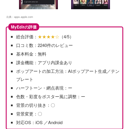
出典：
apps.apple.com
MyEditの評価
総合評価：
★★★★☆
（4/5）
口コミ数：2240件のレビュー
基本料金：無料
課金機能：アプリ内課金あり
ポップアートの加工方法：AIポップアート生成／テン
プレート
ハーフトーン・網点表現：ー
色数・彩度をポスター風に調整：ー
背景の切り抜き：〇
背景変更：〇
対応OS：iOS ／Android