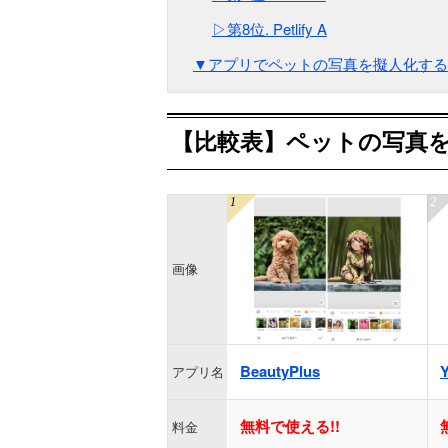
▷第8位. Petlify A
▼アプリでペットの写真を擬人化する
【比較表】ペットの写真を
画像
BeautyPlus
アプリ名
無料で使える!!
料金