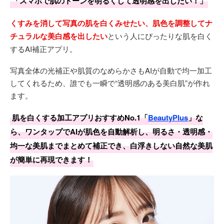
「スマホで肌のトーンを明るくして透明感を出したい！」
くすみを消して写真の肌を白くみせたい、肌色を調整してナ
チュラルな美白感を出したい
という人にぴったりな肌を白く
するAI補正アプリ。
写真全体の光補正や肌質のなめらかさもAIが自動で均一加工
してくれるため、誰でも一瞬で“透明感のある美白肌”が作れ
ます。
肌を白くする加工アプリおすすめNo.1「
BeautyPlus
」な
ら、ワンタップでAIが肌色を自動解析し、明るさ・透明感・
均一な美肌までまとめて補正でき、白浮きしない自然な美肌
が簡単に再現できます！